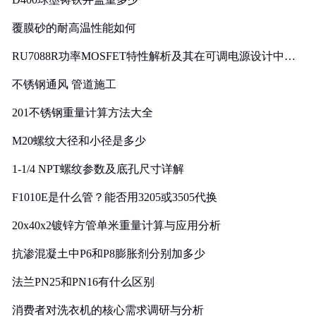
覆膜砂的耐高温性能如何
RU7088R功率MOSFET特性解析及其在可调电源设计中的
实践
不锈钢通风 管道施工
201不锈钢重量计算方法大全
M20螺纹大径和小径是多少
1-1/4 NPT螺纹参数及底孔尺寸详解
F1010E是什么管？能否用3205或3505代换
20x40x2镀锌方管单米重量计算与应用分析
抗渗混凝土中P6和P8膨胀剂分别加多少
法兰PN25和PN16有什么区别
消费者对洗衣机的核心需求调研与分析