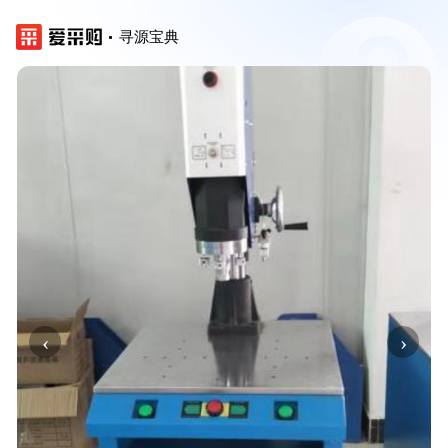
寻源宝典
‹
›