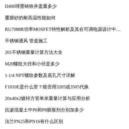
D400球墨铸铁井盖重多少
覆膜砂的耐高温性能如何
RU7088R功率MOSFET特性解析及其在可调电源设计中的
实践
不锈钢通风 管道施工
201不锈钢重量计算方法大全
M20螺纹大径和小径是多少
1-1/4 NPT螺纹参数及底孔尺寸详解
F1010E是什么管？能否用3205或3505代换
20x40x2镀锌方管单米重量计算与应用分析
抗渗混凝土中P6和P8膨胀剂分别加多少
法兰PN25和PN16有什么区别