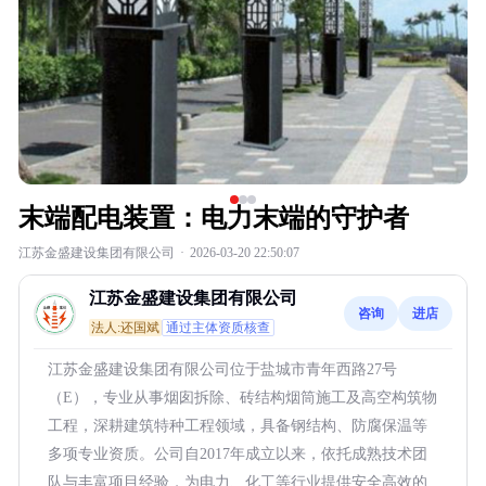
末端配电装置：电力末端的守护者
江苏金盛建设集团有限公司
·
2026-03-20 22:50:07
江苏金盛建设集团有限公司
咨询
进店
法人:还国斌
通过主体资质核查
江苏金盛建设集团有限公司位于盐城市青年西路27号
（E），专业从事烟囱拆除、砖结构烟筒施工及高空构筑物
工程，深耕建筑特种工程领域，具备钢结构、防腐保温等
多项专业资质。公司自2017年成立以来，依托成熟技术团
队与丰富项目经验，为电力、化工等行业提供安全高效的