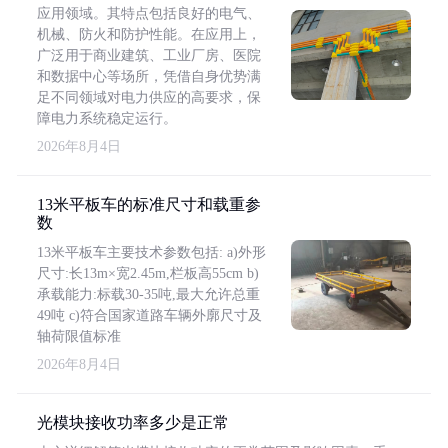
应用领域。其特点包括良好的电气、
机械、防火和防护性能。在应用上，
广泛用于商业建筑、工业厂房、医院
和数据中心等场所，凭借自身优势满
足不同领域对电力供应的高要求，保
障电力系统稳定运行。
2026年8月4日
13米平板车的标准尺寸和载重参
数
13米平板车主要技术参数包括: a)外形
尺寸:长13m×宽2.45m,栏板高55cm b)
承载能力:标载30-35吨,最大允许总重
49吨 c)符合国家道路车辆外廓尺寸及
轴荷限值标准
2026年8月4日
光模块接收功率多少是正常