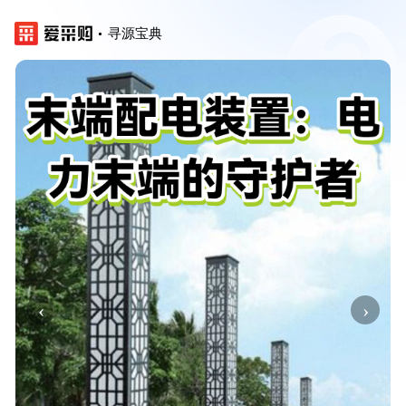
寻源宝典
‹
›