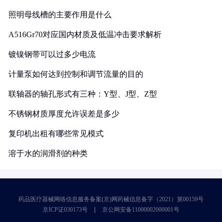
照明母线槽的主要作用是什么
A516Gr70对应国内材质及低温冲击要求解析
镀镍钢带可以过多少电流
计量泵如何达到控制和调节流量的目的
联轴器的轴孔形式有三种：Y型、J型、Z型
不锈钢材质厚度允许误差是多少
复印机出租有哪些常见模式
溶于水的润滑剂的种类
药品医疗器械网络信息服务备案(京)网药械信息备字（2021）第00159号
京ICP证030173号
京公网安备11000002000001号