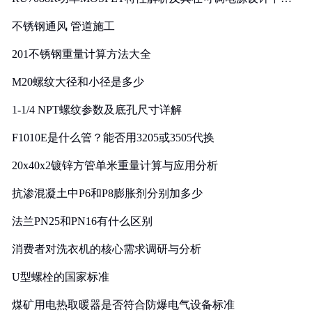
实践
不锈钢通风 管道施工
201不锈钢重量计算方法大全
M20螺纹大径和小径是多少
1-1/4 NPT螺纹参数及底孔尺寸详解
F1010E是什么管？能否用3205或3505代换
20x40x2镀锌方管单米重量计算与应用分析
抗渗混凝土中P6和P8膨胀剂分别加多少
法兰PN25和PN16有什么区别
消费者对洗衣机的核心需求调研与分析
U型螺栓的国家标准
煤矿用电热取暖器是否符合防爆电气设备标准