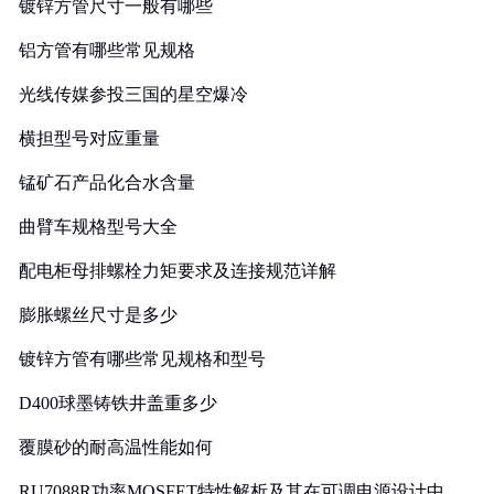
镀锌方管尺寸一般有哪些
铝方管有哪些常见规格
光线传媒参投三国的星空爆冷
横担型号对应重量
锰矿石产品化合水含量
曲臂车规格型号大全
配电柜母排螺栓力矩要求及连接规范详解
膨胀螺丝尺寸是多少
镀锌方管有哪些常见规格和型号
D400球墨铸铁井盖重多少
覆膜砂的耐高温性能如何
RU7088R功率MOSFET特性解析及其在可调电源设计中的