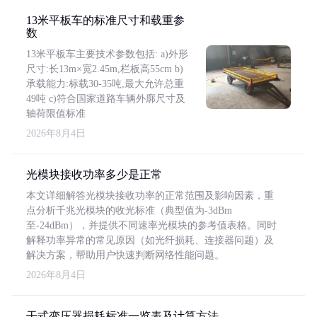
13米平板车的标准尺寸和载重参
数
13米平板车主要技术参数包括: a)外形
尺寸:长13m×宽2.45m,栏板高55cm b)
承载能力:标载30-35吨,最大允许总重
49吨 c)符合国家道路车辆外廓尺寸及
轴荷限值标准
2026年8月4日
光模块接收功率多少是正常
本文详细解答光模块接收功率的正常范围及影响因素，重
点分析千兆光模块的收光标准（典型值为-3dBm
至-24dBm），并提供不同速率光模块的参考值表格。同时
解释功率异常的常见原因（如光纤损耗、连接器问题）及
解决方案，帮助用户快速判断网络性能问题。
2026年8月4日
干式变压器损耗标准一览表及计算方法