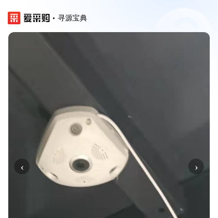
寻源宝典
‹
›