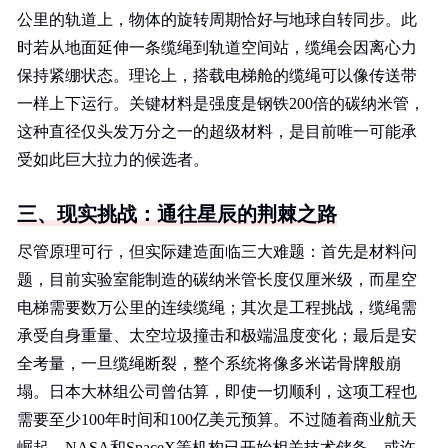
公里的轨道上，物体的旋转周期恰好与地球自转同步。此
时若从地面延伸一条缆绳到轨道空间站，缆绳会因离心力
保持紧绷状态。理论上，搭载电梯舱的缆绳可以像传送带
一样上下运行。关键材料是强度是钢铁200倍的碳纳米管，
这种直径仅头发万分之一的超级材料，是目前唯一可能承
受如此巨大拉力的候选者。
三、现实挑战：通往星辰的荆棘之路
尽管原理可行，但实际建造面临三大难题：首先是材料问
题，目前实验室能制造的碳纳米管长度仅厘米级，而星空
电梯需要数万公里的连续缆绳；其次是工程挑战，缆绳需
承受自身重量、太空垃圾撞击和极端温度变化；最后是安
全考量，一旦缆绳断裂，整个系统将像多米诺骨牌般崩
塌。日本大林组公司曾估算，即使一切顺利，这项工程也
需要至少100年时间和100亿美元预算。不过随着商业航天
崛起，NASA和SpaceX等机构已开始相关技术储备，或许