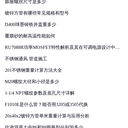
膨胀螺丝尺寸是多少
镀锌方管有哪些常见规格和型号
D400球墨铸铁井盖重多少
覆膜砂的耐高温性能如何
RU7088R功率MOSFET特性解析及其在可调电源设计中的
实践
不锈钢通风 管道施工
201不锈钢重量计算方法大全
M20螺纹大径和小径是多少
1-1/4 NPT螺纹参数及底孔尺寸详解
F1010E是什么管？能否用3205或3505代换
20x40x2镀锌方管单米重量计算与应用分析
抗渗混凝土中P6和P8膨胀剂分别加多少