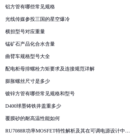
铝方管有哪些常见规格
光线传媒参投三国的星空爆冷
横担型号对应重量
锰矿石产品化合水含量
曲臂车规格型号大全
配电柜母排螺栓力矩要求及连接规范详解
膨胀螺丝尺寸是多少
镀锌方管有哪些常见规格和型号
D400球墨铸铁井盖重多少
覆膜砂的耐高温性能如何
RU7088R功率MOSFET特性解析及其在可调电源设计中的
实践