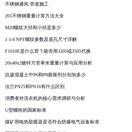
不锈钢通风 管道施工
201不锈钢重量计算方法大全
M20螺纹大径和小径是多少
1-1/4 NPT螺纹参数及底孔尺寸详解
F1010E是什么管？能否用3205或3505代换
20x40x2镀锌方管单米重量计算与应用分析
抗渗混凝土中P6和P8膨胀剂分别加多少
法兰PN25和PN16有什么区别
消费者对洗衣机的核心需求调研与分析
U型螺栓的国家标准
煤矿用电热取暖器是否符合防爆电气设备标准