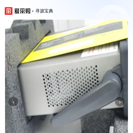
寻源宝典
‹
›