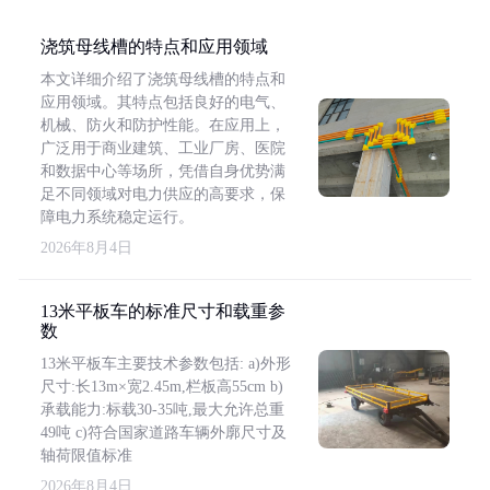
浇筑母线槽的特点和应用领域
本文详细介绍了浇筑母线槽的特点和
应用领域。其特点包括良好的电气、
机械、防火和防护性能。在应用上，
广泛用于商业建筑、工业厂房、医院
和数据中心等场所，凭借自身优势满
足不同领域对电力供应的高要求，保
障电力系统稳定运行。
2026年8月4日
13米平板车的标准尺寸和载重参
数
13米平板车主要技术参数包括: a)外形
尺寸:长13m×宽2.45m,栏板高55cm b)
承载能力:标载30-35吨,最大允许总重
49吨 c)符合国家道路车辆外廓尺寸及
轴荷限值标准
2026年8月4日