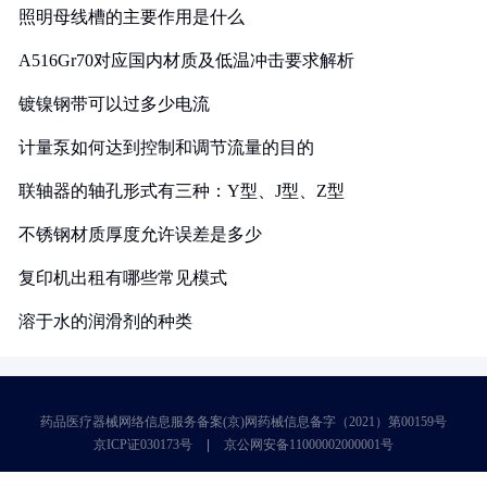
照明母线槽的主要作用是什么
A516Gr70对应国内材质及低温冲击要求解析
镀镍钢带可以过多少电流
计量泵如何达到控制和调节流量的目的
联轴器的轴孔形式有三种：Y型、J型、Z型
不锈钢材质厚度允许误差是多少
复印机出租有哪些常见模式
溶于水的润滑剂的种类
药品医疗器械网络信息服务备案(京)网药械信息备字（2021）第00159号
京ICP证030173号
京公网安备11000002000001号