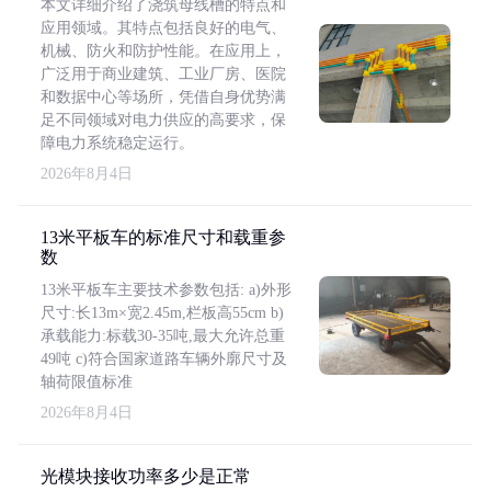
本文详细介绍了浇筑母线槽的特点和
应用领域。其特点包括良好的电气、
机械、防火和防护性能。在应用上，
广泛用于商业建筑、工业厂房、医院
和数据中心等场所，凭借自身优势满
足不同领域对电力供应的高要求，保
障电力系统稳定运行。
2026年8月4日
13米平板车的标准尺寸和载重参
数
13米平板车主要技术参数包括: a)外形
尺寸:长13m×宽2.45m,栏板高55cm b)
承载能力:标载30-35吨,最大允许总重
49吨 c)符合国家道路车辆外廓尺寸及
轴荷限值标准
2026年8月4日
光模块接收功率多少是正常