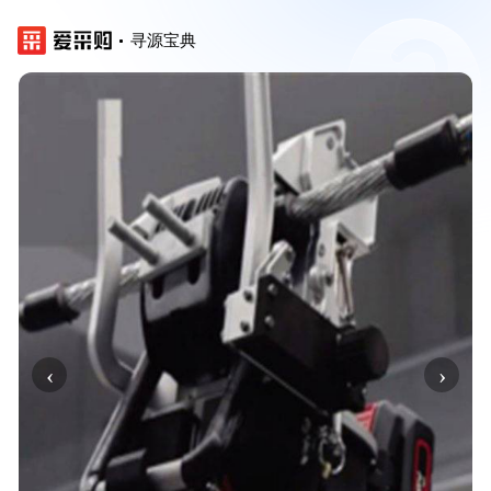
寻源宝典
‹
›