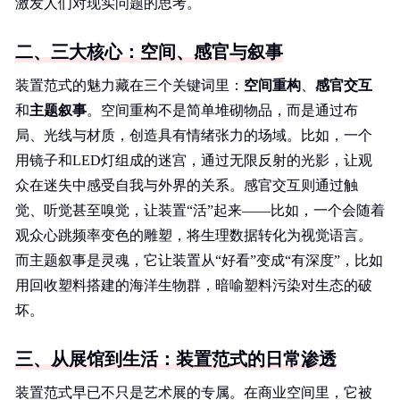
激发人们对现实问题的思考。
二、三大核心：空间、感官与叙事
装置范式的魅力藏在三个关键词里：
空间重构
、
感官交互
和
主题叙事
。空间重构不是简单堆砌物品，而是通过布
局、光线与材质，创造具有情绪张力的场域。比如，一个
用镜子和LED灯组成的迷宫，通过无限反射的光影，让观
众在迷失中感受自我与外界的关系。感官交互则通过触
觉、听觉甚至嗅觉，让装置“活”起来——比如，一个会随着
观众心跳频率变色的雕塑，将生理数据转化为视觉语言。
而主题叙事是灵魂，它让装置从“好看”变成“有深度”，比如
用回收塑料搭建的海洋生物群，暗喻塑料污染对生态的破
坏。
三、从展馆到生活：装置范式的日常渗透
装置范式早已不只是艺术展的专属。在商业空间里，它被