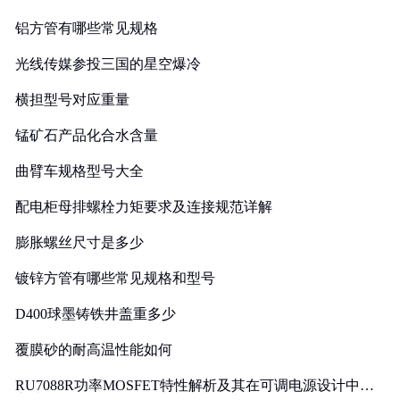
铝方管有哪些常见规格
光线传媒参投三国的星空爆冷
横担型号对应重量
锰矿石产品化合水含量
曲臂车规格型号大全
配电柜母排螺栓力矩要求及连接规范详解
膨胀螺丝尺寸是多少
镀锌方管有哪些常见规格和型号
D400球墨铸铁井盖重多少
覆膜砂的耐高温性能如何
RU7088R功率MOSFET特性解析及其在可调电源设计中的
实践