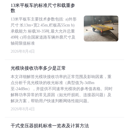
13米平板车的标准尺寸和载重参
数
13米平板车主要技术参数包括: a)外形
尺寸:长13m×宽2.45m,栏板高55cm b)
承载能力:标载30-35吨,最大允许总重
49吨 c)符合国家道路车辆外廓尺寸及
轴荷限值标准
2026年8月4日
光模块接收功率多少是正常
本文详细解答光模块接收功率的正常范围及影响因素，重
点分析千兆光模块的收光标准（典型值为-3dBm
至-24dBm），并提供不同速率光模块的参考值表格。同时
解释功率异常的常见原因（如光纤损耗、连接器问题）及
解决方案，帮助用户快速判断网络性能问题。
2026年8月4日
干式变压器损耗标准一览表及计算方法