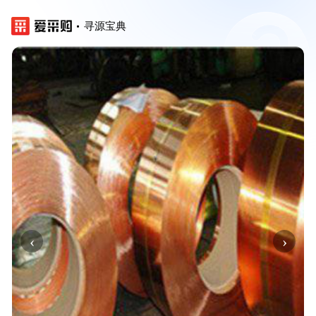
寻源宝典
‹
›