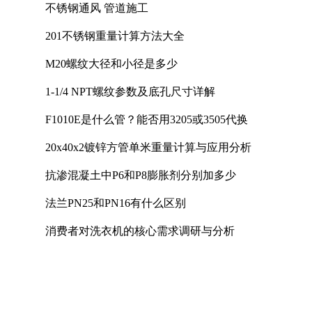
不锈钢通风 管道施工
201不锈钢重量计算方法大全
M20螺纹大径和小径是多少
1-1/4 NPT螺纹参数及底孔尺寸详解
F1010E是什么管？能否用3205或3505代换
20x40x2镀锌方管单米重量计算与应用分析
抗渗混凝土中P6和P8膨胀剂分别加多少
法兰PN25和PN16有什么区别
消费者对洗衣机的核心需求调研与分析
U型螺栓的国家标准
煤矿用电热取暖器是否符合防爆电气设备标准