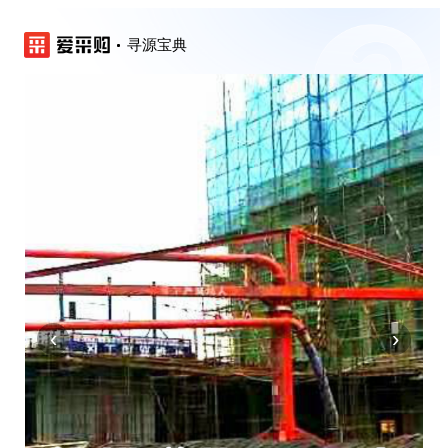
寻源宝典
‹
›