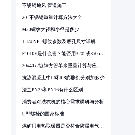
不锈钢通风 管道施工
201不锈钢重量计算方法大全
M20螺纹大径和小径是多少
1-1/4 NPT螺纹参数及底孔尺寸详解
F1010E是什么管？能否用3205或3505代
换
20x40x2镀锌方管单米重量计算与应用
分析
抗渗混凝土中P6和P8膨胀剂分别加多少
法兰PN25和PN16有什么区别
消费者对洗衣机的核心需求调研与分析
U型螺栓的国家标准
煤矿用电热取暖器是否符合防爆电气设
备标准