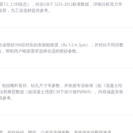
_1/2H状态），结合GB/T 5231-2012标准数据，详细分析其力学
差异，为工业选材提供参考。
砂200目对应的表面粗糙度（Ra 3.2-6.3μm），并对比不同目数
业实践，帮助用户根据需求选择合适的喷砂参数。
力，包括螺杆直径、钻孔尺寸等参数，并依据专业标准（如《混凝土结
方法和典型数值（如混凝土强度C30下设计值约80kN）。内容涵盖安装
员参考。
底孔计算，包括外径、螺距、公差等关键参数，并提供专业数据来源