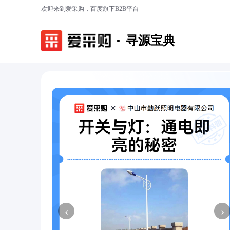
欢迎来到爱采购，百度旗下B2B平台
寻源宝典
‹
›