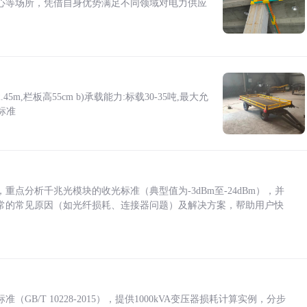
心等场所，凭借自身优势满足不同领域对电力供应
5m,栏板高55cm b)承载能力:标载30-35吨,最大允
标准
点分析千兆光模块的收光标准（典型值为-3dBm至-24dBm），并
常的常见原因（如光纤损耗、连接器问题）及解决方案，帮助用户快
/T 10228-2015），提供1000kVA变压器损耗计算实例，分步