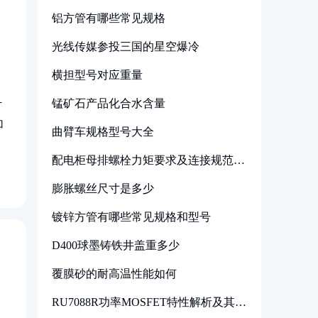
铝方管有哪些常见规格
关
光线传媒参投三国的星空爆冷
横担型号对应重量
锰矿石产品化合水含量
计
加
曲臂车规格型号大全
配电柜母排螺栓力矩要求及连接规范详
解
膨胀螺丝尺寸是多少
镀锌方管有哪些常见规格和型号
D400球墨铸铁井盖重多少
覆膜砂的耐高温性能如何
RU7088R功率MOSFET特性解析及其在
可调电源设计中的实践