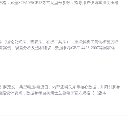
，涵盖SCB10/SCB13等常见型号参数，指导用户快速掌握变压器
法（理论公式法、查表法、在线工具法），重点解析了黄铜棒密度取
计算案例、误差分析及选材建议，数据参考GB/T 4423-2007等国家标
括各引脚定义、典型电压/电流值、内部逻辑关系等核心数据，并附引脚参
电路设计要点，数据参考自杭州士兰微电子官方规格书（版本