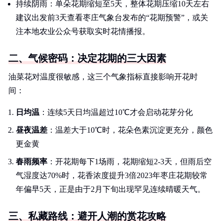
持续阴雨：单朵花期缩短至5天，整体花期压缩10天左右
建议出发前3天查看枣庄气象台发布的“花期预警”，或关
注本地农业公众号获取实时花情播报。
二、气候密码：决定花期的三大因素
油菜花对温度很敏感，这三个气象指标直接影响开花时
间：
日均温
：连续5天日均温超过10℃才会启动花芽分化
昼夜温差
：温差大于10℃时，花朵色素沉淀更充分，颜色
更金黄
春雨频率
：开花期每下1场雨，花期缩短2-3天，但雨后空
气湿度达70%时，花香浓度提升3倍2023年枣庄花期较常
年偏早5天，正是由于2月下旬出现罕见连续晴暖天气。
三、私藏路线：避开人潮的赏花攻略