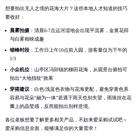
想要拍出无人之境的花海大片？这些本地人才知道的技巧
要收好：
晨雾拍摄
：清晨6-7点运河湿地会出现平流雾，金黄花田
与白雾相映成趣
错峰时段
：工作日上午10点前入园，游客量仅为下午的
1/3
小众机位
：山亭区冯卯镇的梯田花海，从观景台俯拍可
拍出“大地指纹”效果
穿搭建议
：白色/浅蓝色衣物与花海更配，避免穿黄色系
容易与花朵“融为一体”若遇下雨天也别失望，雨珠挂在花
瓣上的晶莹感，反而能拍出别样意境。
各位老板想要了解更多相关产品，不妨来爱采购试试吧～
爱采购信息全面，能够满足你的大量需求！