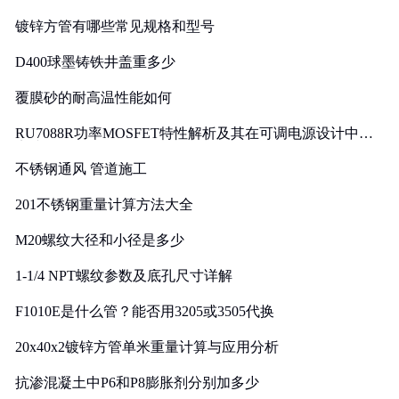
镀锌方管有哪些常见规格和型号
D400球墨铸铁井盖重多少
覆膜砂的耐高温性能如何
RU7088R功率MOSFET特性解析及其在可调电源设计中的
实践
不锈钢通风 管道施工
201不锈钢重量计算方法大全
M20螺纹大径和小径是多少
1-1/4 NPT螺纹参数及底孔尺寸详解
F1010E是什么管？能否用3205或3505代换
20x40x2镀锌方管单米重量计算与应用分析
抗渗混凝土中P6和P8膨胀剂分别加多少