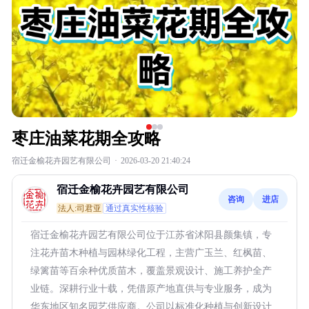
枣庄油菜花期全攻略
宿迁金榆花卉园艺有限公司
·
2026-03-20 21:40:24
宿迁金榆花卉园艺有限公司
咨询
进店
法人:司君亚
通过真实性核验
宿迁金榆花卉园艺有限公司位于江苏省沭阳县颜集镇，专
注花卉苗木种植与园林绿化工程，主营广玉兰、红枫苗、
绿篱苗等百余种优质苗木，覆盖景观设计、施工养护全产
业链。深耕行业十载，凭借原产地直供与专业服务，成为
华东地区知名园艺供应商。公司以标准化种植与创新设计