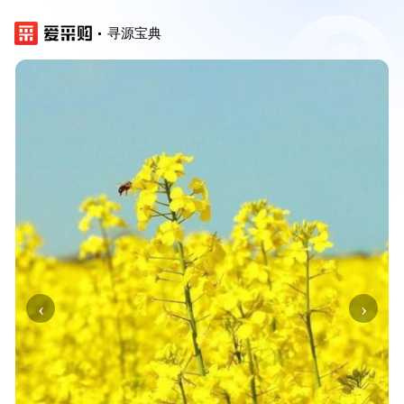
寻源宝典
‹
›