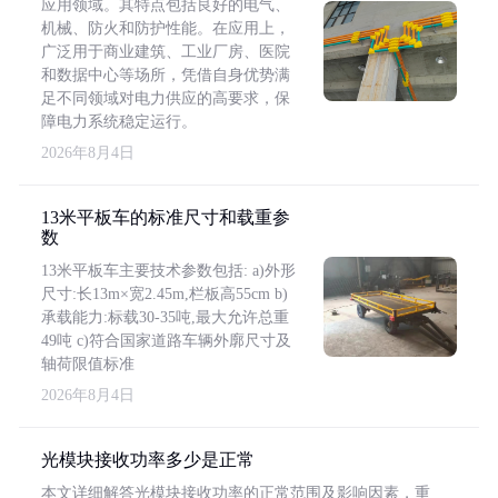
应用领域。其特点包括良好的电气、
机械、防火和防护性能。在应用上，
广泛用于商业建筑、工业厂房、医院
和数据中心等场所，凭借自身优势满
足不同领域对电力供应的高要求，保
障电力系统稳定运行。
2026年8月4日
13米平板车的标准尺寸和载重参
数
13米平板车主要技术参数包括: a)外形
尺寸:长13m×宽2.45m,栏板高55cm b)
承载能力:标载30-35吨,最大允许总重
49吨 c)符合国家道路车辆外廓尺寸及
轴荷限值标准
2026年8月4日
光模块接收功率多少是正常
本文详细解答光模块接收功率的正常范围及影响因素，重