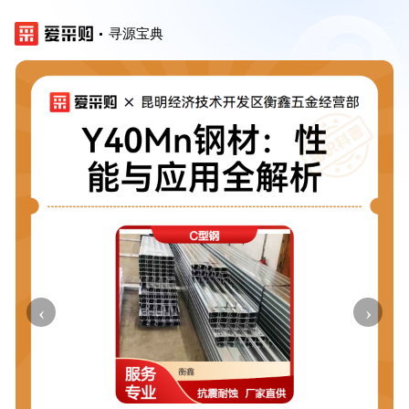
寻源宝典
‹
›