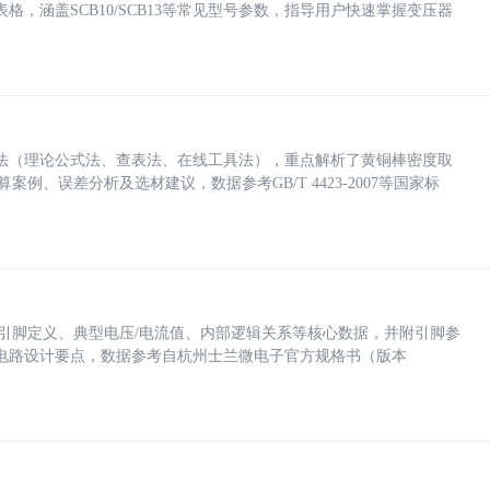
，涵盖SCB10/SCB13等常见型号参数，指导用户快速掌握变压器
法（理论公式法、查表法、在线工具法），重点解析了黄铜棒密度取
计算案例、误差分析及选材建议，数据参考GB/T 4423-2007等国家标
括各引脚定义、典型电压/电流值、内部逻辑关系等核心数据，并附引脚参
电路设计要点，数据参考自杭州士兰微电子官方规格书（版本