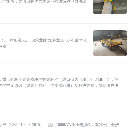
心等场所，凭借自身优势满足不同领域对电力供应
5m,栏板高55cm b)承载能力:标载30-35吨,最大允
标准
点分析千兆光模块的收光标准（典型值为-3dBm至-24dBm），并
常的常见原因（如光纤损耗、连接器问题）及解决方案，帮助用户快
/T 10228-2015），提供1000kVA变压器损耗计算实例，分步