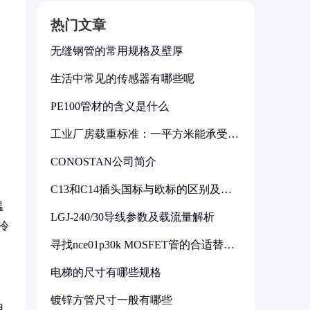
热门文章
无缝钢管的常用规格及壁厚
生活中常见的传感器有哪些呢
PE100管材的含义是什么
工业厂房载重标准：一平方米能承受多
少公斤
CONOSTAN公司简介
C13和C14插头国标与欧标的区别及其
标准解析
温
LGJ-240/30导线参数及载流量解析
冷
寻找nce01p30k MOSFET管的合适替代
型号
电梯的尺寸有哪些规格
镀锌方管尺寸一般有哪些
用