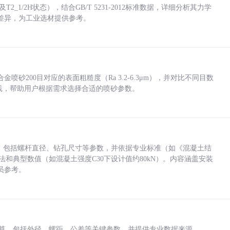
_1/2H状态），结合GB/T 5231-2012标准数据，详细分析其力学
差异，为工业选材提供参考。
砂200目对应的表面粗糙度（Ra 3.2-6.3μm），并对比不同目数
业实践，帮助用户根据需求选择合适的喷砂参数。
力，包括螺杆直径、钻孔尺寸等参数，并依据专业标准（如《混凝土结
方法和典型数值（如混凝土强度C30下设计值约80kN）。内容涵盖安装
员参考。
底孔计算，包括外径、螺距、公差等关键参数，并提供专业数据来源