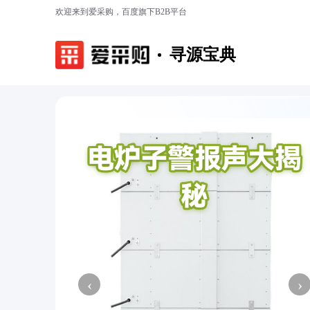
欢迎来到爱采购，百度旗下B2B平台
寻源宝典
‹
›