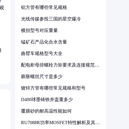
铝方管有哪些常见规格
观
光线传媒参投三国的星空爆冷
横担型号对应重量
锰矿石产品化合水含量
，
报
曲臂车规格型号大全
配电柜母排螺栓力矩要求及连接规范详
解
膨胀螺丝尺寸是多少
镀锌方管有哪些常见规格和型号
D400球墨铸铁井盖重多少
覆膜砂的耐高温性能如何
RU7088R功率MOSFET特性解析及其在
可调电源设计中的实践