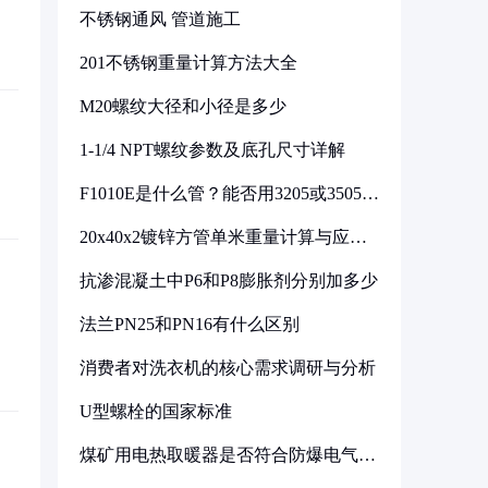
不锈钢通风 管道施工
201不锈钢重量计算方法大全
M20螺纹大径和小径是多少
1-1/4 NPT螺纹参数及底孔尺寸详解
F1010E是什么管？能否用3205或3505代
换
20x40x2镀锌方管单米重量计算与应用
分析
抗渗混凝土中P6和P8膨胀剂分别加多少
法兰PN25和PN16有什么区别
消费者对洗衣机的核心需求调研与分析
U型螺栓的国家标准
煤矿用电热取暖器是否符合防爆电气设
备标准