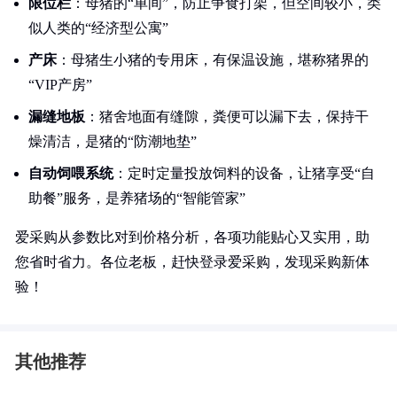
限位栏
：母猪的“单间”，防止争食打架，但空间较小，类
似人类的“经济型公寓”
产床
：母猪生小猪的专用床，有保温设施，堪称猪界的
“VIP产房”
漏缝地板
：猪舍地面有缝隙，粪便可以漏下去，保持干
燥清洁，是猪的“防潮地垫”
自动饲喂系统
：定时定量投放饲料的设备，让猪享受“自
助餐”服务，是养猪场的“智能管家”
爱采购从参数比对到价格分析，各项功能贴心又实用，助
您省时省力。各位老板，赶快登录爱采购，发现采购新体
验！
其他推荐