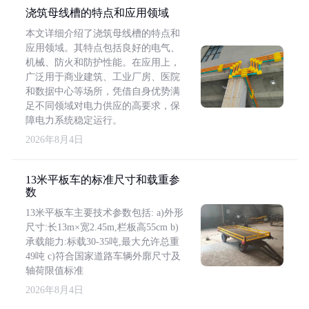
浇筑母线槽的特点和应用领域
本文详细介绍了浇筑母线槽的特点和
应用领域。其特点包括良好的电气、
机械、防火和防护性能。在应用上，
广泛用于商业建筑、工业厂房、医院
和数据中心等场所，凭借自身优势满
足不同领域对电力供应的高要求，保
障电力系统稳定运行。
2026年8月4日
13米平板车的标准尺寸和载重参
数
13米平板车主要技术参数包括: a)外形
尺寸:长13m×宽2.45m,栏板高55cm b)
承载能力:标载30-35吨,最大允许总重
49吨 c)符合国家道路车辆外廓尺寸及
轴荷限值标准
2026年8月4日