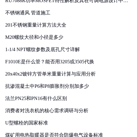
RU7088R功率MOSFET特性解析及其在可调电源设计中的
实践
不锈钢通风 管道施工
201不锈钢重量计算方法大全
M20螺纹大径和小径是多少
1-1/4 NPT螺纹参数及底孔尺寸详解
F1010E是什么管？能否用3205或3505代换
20x40x2镀锌方管单米重量计算与应用分析
抗渗混凝土中P6和P8膨胀剂分别加多少
法兰PN25和PN16有什么区别
消费者对洗衣机的核心需求调研与分析
U型螺栓的国家标准
煤矿用电热取暖器是否符合防爆电气设备标准