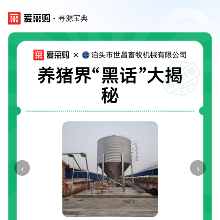
寻源宝典
‹
›