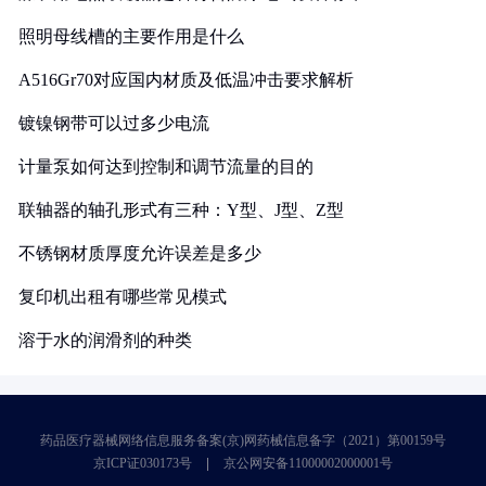
照明母线槽的主要作用是什么
A516Gr70对应国内材质及低温冲击要求解析
镀镍钢带可以过多少电流
计量泵如何达到控制和调节流量的目的
联轴器的轴孔形式有三种：Y型、J型、Z型
不锈钢材质厚度允许误差是多少
复印机出租有哪些常见模式
溶于水的润滑剂的种类
药品医疗器械网络信息服务备案(京)网药械信息备字（2021）第00159号
京ICP证030173号
京公网安备11000002000001号