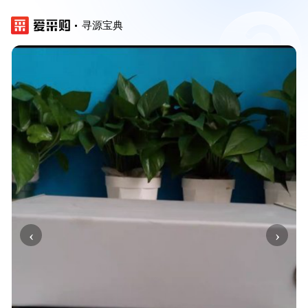
寻源宝典
‹
›