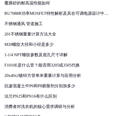
覆膜砂的耐高温性能如何
RU7088R功率MOSFET特性解析及其在可调电源设计中的
实践
不锈钢通风 管道施工
201不锈钢重量计算方法大全
M20螺纹大径和小径是多少
1-1/4 NPT螺纹参数及底孔尺寸详解
F1010E是什么管？能否用3205或3505代换
20x40x2镀锌方管单米重量计算与应用分析
抗渗混凝土中P6和P8膨胀剂分别加多少
法兰PN25和PN16有什么区别
消费者对洗衣机的核心需求调研与分析