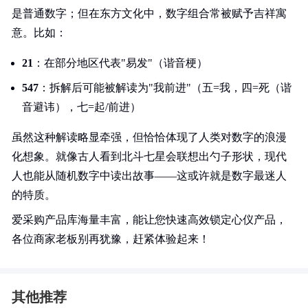
是普通数字；但在东方文化中，数字组合常被赋予吉祥寓
意。比如：
21
：在部分地区代表"易发"（谐音梗）
547
：拆解后可能被解读为"我前进"（五=我，四=死（谐
音避讳），七=起/前进）
虽然这种解读略显牵强，但恰恰体现了人类对数字的浪漫
化想象。就像古人看到北斗七星会联想出勺子形状，现代
人也能从随机数字中读出故事——这或许就是数字最迷人
的特质。
爱采购产品库海量丰富，能让您快速高效锁定心仪产品，
各位商家老板别再犹豫，赶紧体验起来！
其他推荐