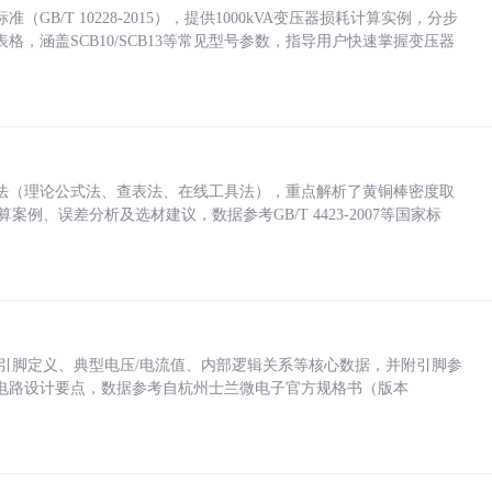
/T 10228-2015），提供1000kVA变压器损耗计算实例，分步
，涵盖SCB10/SCB13等常见型号参数，指导用户快速掌握变压器
法（理论公式法、查表法、在线工具法），重点解析了黄铜棒密度取
计算案例、误差分析及选材建议，数据参考GB/T 4423-2007等国家标
括各引脚定义、典型电压/电流值、内部逻辑关系等核心数据，并附引脚参
电路设计要点，数据参考自杭州士兰微电子官方规格书（版本