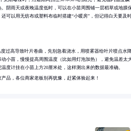
热。阴雨天或夜晚温度低时，可以在小苗周围铺一层稻草或地膜
还可以用无纺布或塑料布临时搭建“小暖房”，但记得白天要及
温度过高导致叶片卷曲，先别急着浇水，用喷雾器给叶片喷点水
移动小苗，慢慢提高周围温度（比如用灯泡加热），避免温差太
温度计挂在小苗上方20厘米处，这样测出来的数据最准确。
仪产品，各位商家老板别再犹豫，赶紧体验起来！