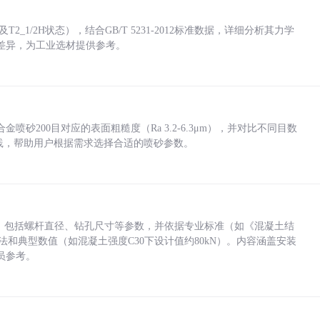
_1/2H状态），结合GB/T 5231-2012标准数据，详细分析其力学
差异，为工业选材提供参考。
砂200目对应的表面粗糙度（Ra 3.2-6.3μm），并对比不同目数
业实践，帮助用户根据需求选择合适的喷砂参数。
力，包括螺杆直径、钻孔尺寸等参数，并依据专业标准（如《混凝土结
方法和典型数值（如混凝土强度C30下设计值约80kN）。内容涵盖安装
员参考。