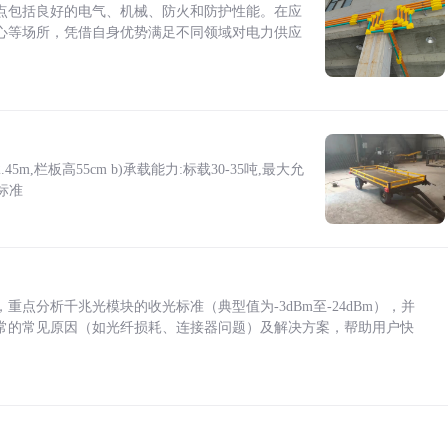
点包括良好的电气、机械、防火和防护性能。在应
心等场所，凭借自身优势满足不同领域对电力供应
5m,栏板高55cm b)承载能力:标载30-35吨,最大允
标准
点分析千兆光模块的收光标准（典型值为-3dBm至-24dBm），并
常的常见原因（如光纤损耗、连接器问题）及解决方案，帮助用户快