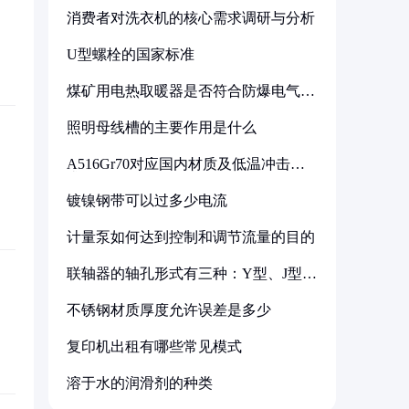
消费者对洗衣机的核心需求调研与分析
U型螺栓的国家标准
煤矿用电热取暖器是否符合防爆电气设
备标准
照明母线槽的主要作用是什么
A516Gr70对应国内材质及低温冲击要
求解析
镀镍钢带可以过多少电流
计量泵如何达到控制和调节流量的目的
联轴器的轴孔形式有三种：Y型、J型、
Z型
不锈钢材质厚度允许误差是多少
复印机出租有哪些常见模式
溶于水的润滑剂的种类