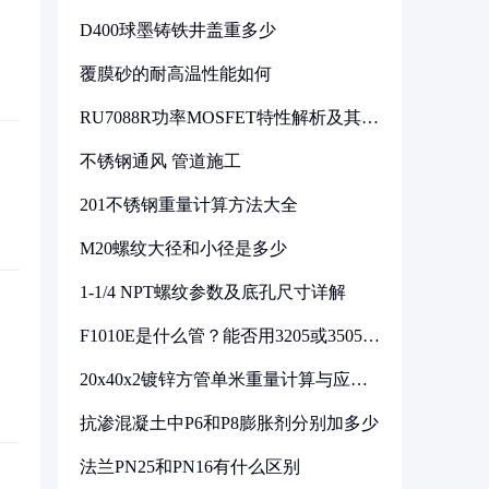
D400球墨铸铁井盖重多少
覆膜砂的耐高温性能如何
RU7088R功率MOSFET特性解析及其在
可调电源设计中的实践
不锈钢通风 管道施工
201不锈钢重量计算方法大全
M20螺纹大径和小径是多少
1-1/4 NPT螺纹参数及底孔尺寸详解
F1010E是什么管？能否用3205或3505代
换
20x40x2镀锌方管单米重量计算与应用
分析
抗渗混凝土中P6和P8膨胀剂分别加多少
法兰PN25和PN16有什么区别