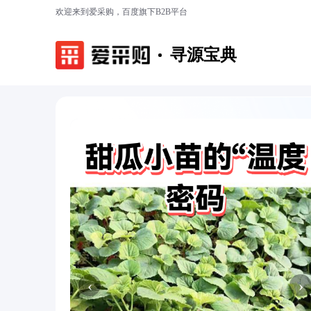
欢迎来到爱采购，百度旗下B2B平台
寻源宝典
‹
›