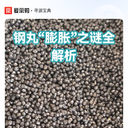
寻源宝典
‹
›