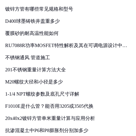
镀锌方管有哪些常见规格和型号
D400球墨铸铁井盖重多少
覆膜砂的耐高温性能如何
RU7088R功率MOSFET特性解析及其在可调电源设计中的
实践
不锈钢通风 管道施工
201不锈钢重量计算方法大全
M20螺纹大径和小径是多少
1-1/4 NPT螺纹参数及底孔尺寸详解
F1010E是什么管？能否用3205或3505代换
20x40x2镀锌方管单米重量计算与应用分析
抗渗混凝土中P6和P8膨胀剂分别加多少