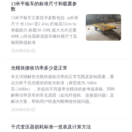
13米平板车的标准尺寸和载重参
数
13米平板车主要技术参数包括: a)外形
尺寸:长13m×宽2.45m,栏板高55cm b)
承载能力:标载30-35吨,最大允许总重
49吨 c)符合国家道路车辆外廓尺寸及
轴荷限值标准
2026年8月4日
光模块接收功率多少是正常
本文详细解答光模块接收功率的正常范围及影响因素，重
点分析千兆光模块的收光标准（典型值为-3dBm
至-24dBm），并提供不同速率光模块的参考值表格。同时
解释功率异常的常见原因（如光纤损耗、连接器问题）及
解决方案，帮助用户快速判断网络性能问题。
2026年8月4日
干式变压器损耗标准一览表及计算方法