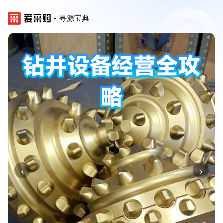
寻源宝典
‹
›