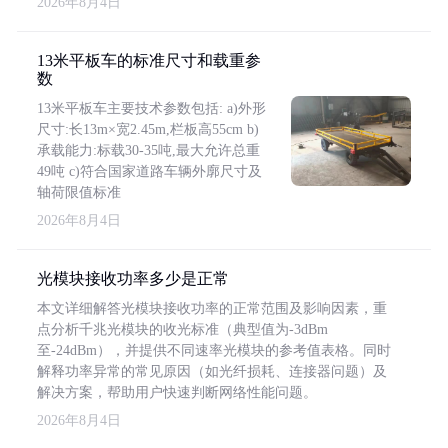
2026年8月4日
13米平板车的标准尺寸和载重参
数
13米平板车主要技术参数包括: a)外形
尺寸:长13m×宽2.45m,栏板高55cm b)
承载能力:标载30-35吨,最大允许总重
49吨 c)符合国家道路车辆外廓尺寸及
轴荷限值标准
2026年8月4日
光模块接收功率多少是正常
本文详细解答光模块接收功率的正常范围及影响因素，重
点分析千兆光模块的收光标准（典型值为-3dBm
至-24dBm），并提供不同速率光模块的参考值表格。同时
解释功率异常的常见原因（如光纤损耗、连接器问题）及
解决方案，帮助用户快速判断网络性能问题。
2026年8月4日