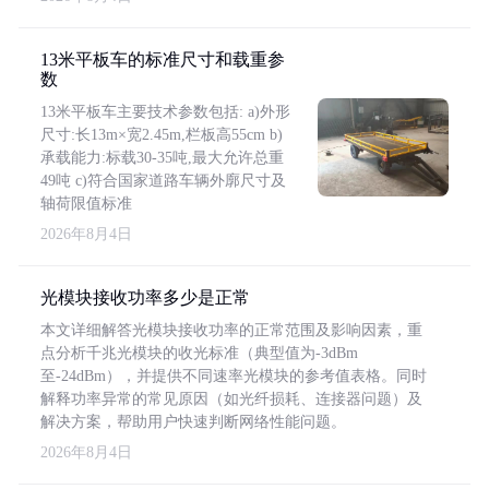
13米平板车的标准尺寸和载重参
数
13米平板车主要技术参数包括: a)外形
尺寸:长13m×宽2.45m,栏板高55cm b)
承载能力:标载30-35吨,最大允许总重
49吨 c)符合国家道路车辆外廓尺寸及
轴荷限值标准
2026年8月4日
光模块接收功率多少是正常
本文详细解答光模块接收功率的正常范围及影响因素，重
点分析千兆光模块的收光标准（典型值为-3dBm
至-24dBm），并提供不同速率光模块的参考值表格。同时
解释功率异常的常见原因（如光纤损耗、连接器问题）及
解决方案，帮助用户快速判断网络性能问题。
2026年8月4日