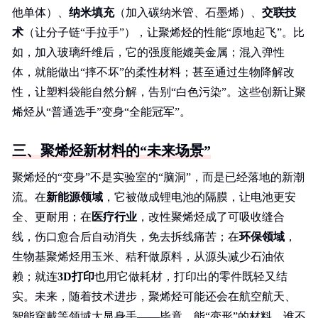
他单体）、
纳米填充
（加入碳纳米管、石墨烯）、
交联技
术
（让分子链“手拉手”），让聚烯烃的性能“原地起飞”。比
如，加入玻璃纤维后，它的强度能媲美金属；混入弹性
体，就能做出“摔不坏”的柔性材料；甚至通过生物降解改
性，让塑料袋能自然分解，告别“白色污染”。这些创新让聚
烯烃从“普通选手”变身“全能冠军”。
三、聚烯烃新材料的“未来场景”
聚烯烃的“变身”不是实验室的“脑洞”，而是已经落地的新潮
流。在
新能源领域
，它被做成锂电池的隔膜，让电池更安
全、更耐用；在
医疗行业
，改性聚烯烃成了可吸收缝合
线，伤口愈合后自动消失，免去拆线痛苦；在
环保领域
，
生物基聚烯烃用玉米、秸秆做原料，从源头减少石油依
赖；就连
3D打印
也用它做耗材，打印出的零件既轻又结
实。未来，随着技术进步，聚烯烃可能还会在航空航天、
智能穿戴等领域大显身手——毕竟，能“变形”的材料，谁不