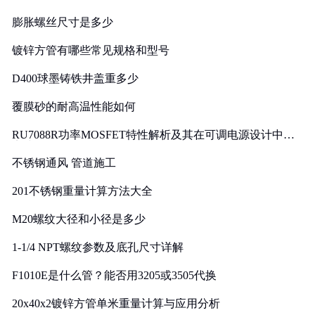
膨胀螺丝尺寸是多少
镀锌方管有哪些常见规格和型号
D400球墨铸铁井盖重多少
覆膜砂的耐高温性能如何
RU7088R功率MOSFET特性解析及其在可调电源设计中的
实践
不锈钢通风 管道施工
201不锈钢重量计算方法大全
M20螺纹大径和小径是多少
1-1/4 NPT螺纹参数及底孔尺寸详解
F1010E是什么管？能否用3205或3505代换
20x40x2镀锌方管单米重量计算与应用分析