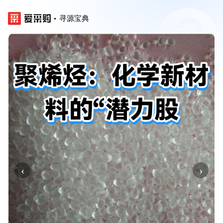
寻源宝典
‹
›