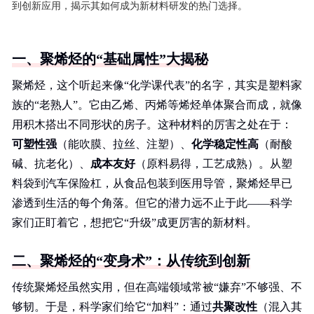
到创新应用，揭示其如何成为新材料研发的热门选择。
一、聚烯烃的“基础属性”大揭秘
聚烯烃，这个听起来像“化学课代表”的名字，其实是塑料家
族的“老熟人”。它由乙烯、丙烯等烯烃单体聚合而成，就像
用积木搭出不同形状的房子。这种材料的厉害之处在于：
可塑性强
（能吹膜、拉丝、注塑）、
化学稳定性高
（耐酸
碱、抗老化）、
成本友好
（原料易得，工艺成熟）。从塑
料袋到汽车保险杠，从食品包装到医用导管，聚烯烃早已
渗透到生活的每个角落。但它的潜力远不止于此——科学
家们正盯着它，想把它“升级”成更厉害的新材料。
二、聚烯烃的“变身术”：从传统到创新
传统聚烯烃虽然实用，但在高端领域常被“嫌弃”不够强、不
够韧。于是，科学家们给它“加料”：通过
共聚改性
（混入其