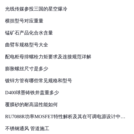
光线传媒参投三国的星空爆冷
横担型号对应重量
锰矿石产品化合水含量
曲臂车规格型号大全
配电柜母排螺栓力矩要求及连接规范详解
膨胀螺丝尺寸是多少
镀锌方管有哪些常见规格和型号
D400球墨铸铁井盖重多少
覆膜砂的耐高温性能如何
RU7088R功率MOSFET特性解析及其在可调电源设计中的
实践
不锈钢通风 管道施工