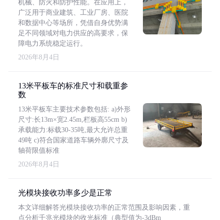
机械、防火和防护性能。在应用上，
广泛用于商业建筑、工业厂房、医院
和数据中心等场所，凭借自身优势满
足不同领域对电力供应的高要求，保
障电力系统稳定运行。
2026年8月4日
13米平板车的标准尺寸和载重参
数
13米平板车主要技术参数包括: a)外形
尺寸:长13m×宽2.45m,栏板高55cm b)
承载能力:标载30-35吨,最大允许总重
49吨 c)符合国家道路车辆外廓尺寸及
轴荷限值标准
2026年8月4日
光模块接收功率多少是正常
本文详细解答光模块接收功率的正常范围及影响因素，重
点分析千兆光模块的收光标准（典型值为-3dBm