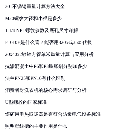
201不锈钢重量计算方法大全
M20螺纹大径和小径是多少
1-1/4 NPT螺纹参数及底孔尺寸详解
F1010E是什么管？能否用3205或3505代换
20x40x2镀锌方管单米重量计算与应用分析
抗渗混凝土中P6和P8膨胀剂分别加多少
法兰PN25和PN16有什么区别
消费者对洗衣机的核心需求调研与分析
U型螺栓的国家标准
煤矿用电热取暖器是否符合防爆电气设备标准
照明母线槽的主要作用是什么