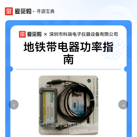
寻源宝典
‹
›