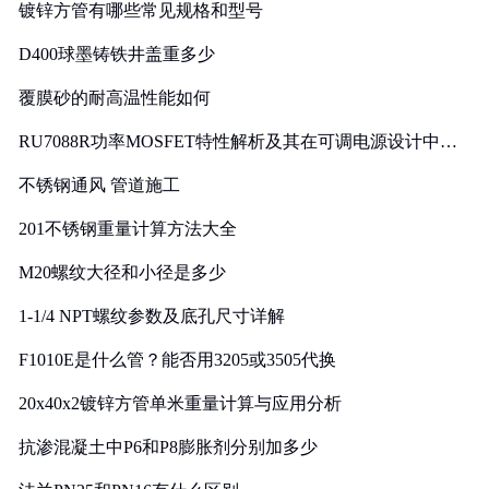
镀锌方管有哪些常见规格和型号
D400球墨铸铁井盖重多少
覆膜砂的耐高温性能如何
RU7088R功率MOSFET特性解析及其在可调电源设计中的
实践
不锈钢通风 管道施工
201不锈钢重量计算方法大全
M20螺纹大径和小径是多少
1-1/4 NPT螺纹参数及底孔尺寸详解
F1010E是什么管？能否用3205或3505代换
20x40x2镀锌方管单米重量计算与应用分析
抗渗混凝土中P6和P8膨胀剂分别加多少