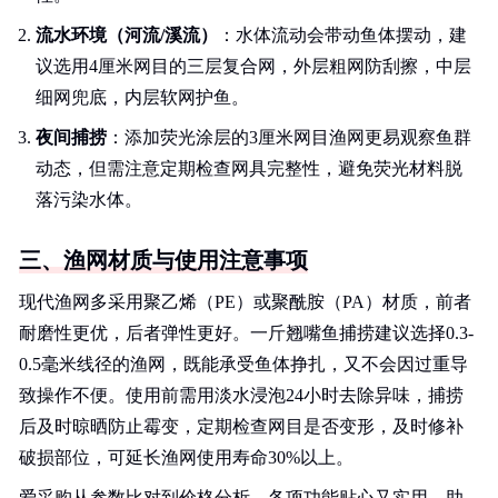
流水环境（河流/溪流）
：水体流动会带动鱼体摆动，建
议选用4厘米网目的三层复合网，外层粗网防刮擦，中层
细网兜底，内层软网护鱼。
夜间捕捞
：添加荧光涂层的3厘米网目渔网更易观察鱼群
动态，但需注意定期检查网具完整性，避免荧光材料脱
落污染水体。
三、渔网材质与使用注意事项
现代渔网多采用聚乙烯（PE）或聚酰胺（PA）材质，前者
耐磨性更优，后者弹性更好。一斤翘嘴鱼捕捞建议选择0.3-
0.5毫米线径的渔网，既能承受鱼体挣扎，又不会因过重导
致操作不便。使用前需用淡水浸泡24小时去除异味，捕捞
后及时晾晒防止霉变，定期检查网目是否变形，及时修补
破损部位，可延长渔网使用寿命30%以上。
爱采购从参数比对到价格分析，各项功能贴心又实用，助