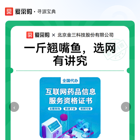
寻源宝典
‹
›