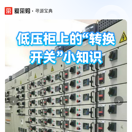
寻源宝典
‹
›