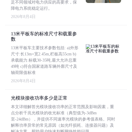
足不同领域对电力供应的高要求，保
障电力系统稳定运行。
2026年8月4日
13米平板车的标准尺寸和载重参
数
13米平板车主要技术参数包括: a)外形
尺寸:长13m×宽2.45m,栏板高55cm b)
承载能力:标载30-35吨,最大允许总重
49吨 c)符合国家道路车辆外廓尺寸及
轴荷限值标准
2026年8月4日
光模块接收功率多少是正常
本文详细解答光模块接收功率的正常范围及影响因素，重
点分析千兆光模块的收光标准（典型值为-3dBm
至-24dBm），并提供不同速率光模块的参考值表格。同时
解释功率异常的常见原因（如光纤损耗、连接器问题）及
解决方案，帮助用户快速判断网络性能问题。