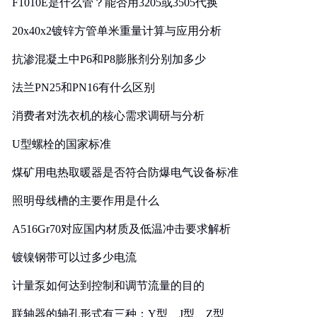
F1010E是什么管？能否用3205或3505代换
20x40x2镀锌方管单米重量计算与应用分析
抗渗混凝土中P6和P8膨胀剂分别加多少
法兰PN25和PN16有什么区别
消费者对洗衣机的核心需求调研与分析
U型螺栓的国家标准
煤矿用电热取暖器是否符合防爆电气设备标准
照明母线槽的主要作用是什么
A516Gr70对应国内材质及低温冲击要求解析
镀镍钢带可以过多少电流
计量泵如何达到控制和调节流量的目的
联轴器的轴孔形式有三种：Y型、J型、Z型