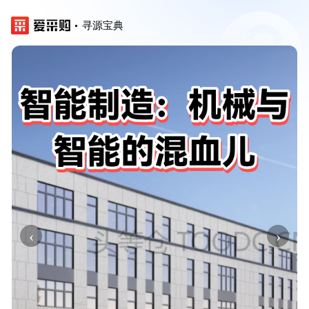
寻源宝典
‹
›