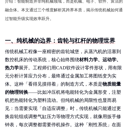
介绍：
智能制造并非纯机械领域，而是机械、电子、软件、算法的
融合体。本文通过三个维度解析其跨界本质，揭示传统机械如何通
过智能升级实现效率跃升。
一、纯机械的边界：齿轮与杠杆的物理世界
传统机械工程像一座精密的齿轮城堡，从蒸汽机的活塞到
数控机床的传动系统，核心始终围绕
材料力学、运动学、
热力学
展开。工程师们用CAD软件设计零件形状，用有限
元分析计算应力分布，最终通过金属加工将图纸变为实
体。这种「看得见摸得着」的制造方式，本质是
物质能量
的物理转换
——比如冲压机将电能转化为金属形变，注塑
机把热能转化为塑料流动。但纯机械的局限性也显而易
见：当需要实现「自适应调整」时，传统机械只能通过更
换齿轮组或调整气缸压力等物理方式实现，就像用扳手修
钟表，每次调整都需要停机操作。这种「刚性系统」在面