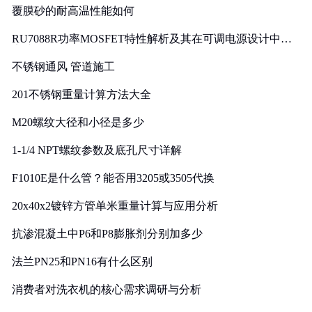
覆膜砂的耐高温性能如何
RU7088R功率MOSFET特性解析及其在可调电源设计中的
实践
不锈钢通风 管道施工
201不锈钢重量计算方法大全
M20螺纹大径和小径是多少
1-1/4 NPT螺纹参数及底孔尺寸详解
F1010E是什么管？能否用3205或3505代换
20x40x2镀锌方管单米重量计算与应用分析
抗渗混凝土中P6和P8膨胀剂分别加多少
法兰PN25和PN16有什么区别
消费者对洗衣机的核心需求调研与分析