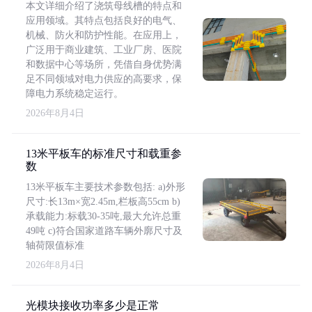
本文详细介绍了浇筑母线槽的特点和
应用领域。其特点包括良好的电气、
机械、防火和防护性能。在应用上，
广泛用于商业建筑、工业厂房、医院
和数据中心等场所，凭借自身优势满
足不同领域对电力供应的高要求，保
障电力系统稳定运行。
2026年8月4日
13米平板车的标准尺寸和载重参
数
13米平板车主要技术参数包括: a)外形
尺寸:长13m×宽2.45m,栏板高55cm b)
承载能力:标载30-35吨,最大允许总重
49吨 c)符合国家道路车辆外廓尺寸及
轴荷限值标准
2026年8月4日
光模块接收功率多少是正常