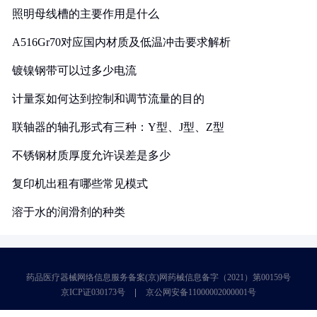
照明母线槽的主要作用是什么
A516Gr70对应国内材质及低温冲击要求解析
镀镍钢带可以过多少电流
计量泵如何达到控制和调节流量的目的
联轴器的轴孔形式有三种：Y型、J型、Z型
不锈钢材质厚度允许误差是多少
复印机出租有哪些常见模式
溶于水的润滑剂的种类
药品医疗器械网络信息服务备案(京)网药械信息备字（2021）第00159号
京ICP证030173号
京公网安备11000002000001号