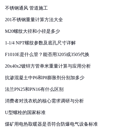
实践
不锈钢通风 管道施工
201不锈钢重量计算方法大全
M20螺纹大径和小径是多少
1-1/4 NPT螺纹参数及底孔尺寸详解
F1010E是什么管？能否用3205或3505代换
20x40x2镀锌方管单米重量计算与应用分析
抗渗混凝土中P6和P8膨胀剂分别加多少
法兰PN25和PN16有什么区别
消费者对洗衣机的核心需求调研与分析
U型螺栓的国家标准
煤矿用电热取暖器是否符合防爆电气设备标准