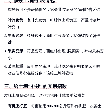
二、缺镁土壤的“表情包”
土壤缺镁可不是静悄悄的，它会通过蔬菜的“表情”告诉你：
叶片发黄
：老叶先发黄，叶脉间出现黄斑，严重时整片
叶变白
生长迟缓
：植株矮小，新叶生长缓慢，就像被按了暂停
键
果实变形
：黄瓜变弯，西红柿出现“脐腐病”，辣椒果实变
小
苦味加重
：最明显的表现，蔬菜吃起来有明显的苦涩味
这些信号都在提醒你：该给土壤补镁啦！
三、给土壤“补镁”的实用招数
发现土壤缺镁别慌，这些方法能让蔬菜重获甜美：
有机肥打底
：每亩施用200-300公斤腐熟有机肥，改善土