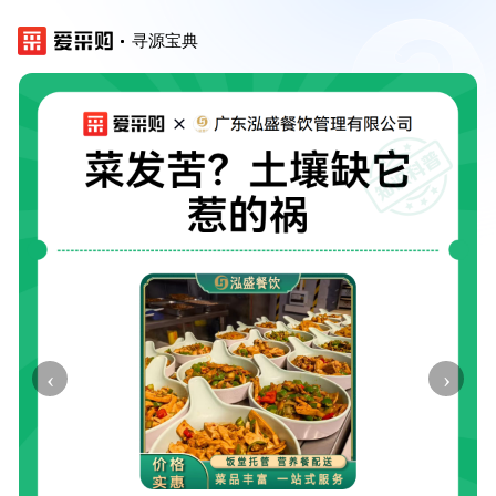
寻源宝典
‹
›