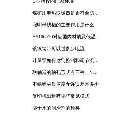
U型螺栓的国家标准
煤矿用电热取暖器是否符合防爆
电气设备标准
照明母线槽的主要作用是什么
A516Gr70对应国内材质及低温冲
击要求解析
镀镍钢带可以过多少电流
计量泵如何达到控制和调节流量
的目的
联轴器的轴孔形式有三种：Y
型、J型、Z型
不锈钢材质厚度允许误差是多少
复印机出租有哪些常见模式
溶于水的润滑剂的种类