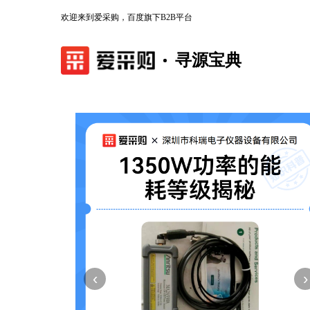
欢迎来到爱采购，百度旗下B2B平台
寻源宝典
‹
›