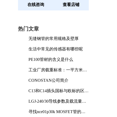
在线咨询
查看店铺
热门文章
无缝钢管的常用规格及壁厚
生活中常见的传感器有哪些呢
PE100管材的含义是什么
工业厂房载重标准：一平方米能
承受多少公斤
CONOSTAN公司简介
C13和C14插头国标与欧标的区别
及其标准解析
LGJ-240/30导线参数及载流量解
析
寻找nce01p30k MOSFET管的合
适替代型号