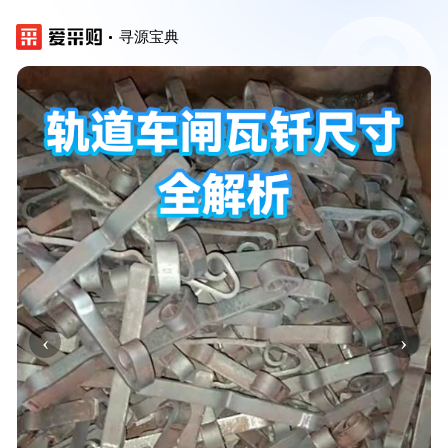
寻源宝典
‹
›