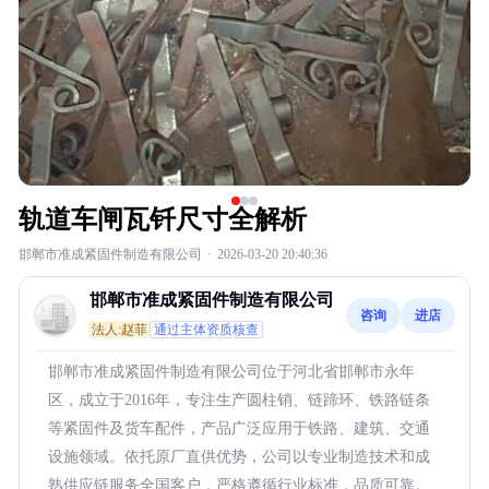
轨道车闸瓦钎尺寸全解析
邯郸市准成紧固件制造有限公司
·
2026-03-20 20:40:36
邯郸市准成紧固件制造有限公司
咨询
进店
法人:赵菲
通过主体资质核查
邯郸市准成紧固件制造有限公司位于河北省邯郸市永年
区，成立于2016年，专注生产圆柱销、链蹄环、铁路链条
等紧固件及货车配件，产品广泛应用于铁路、建筑、交通
设施领域。依托原厂直供优势，公司以专业制造技术和成
熟供应链服务全国客户，严格遵循行业标准，品质可靠。