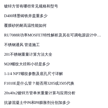
镀锌方管有哪些常见规格和型号
D400球墨铸铁井盖重多少
覆膜砂的耐高温性能如何
RU7088R功率MOSFET特性解析及其在可调电源设计中的
实践
不锈钢通风 管道施工
201不锈钢重量计算方法大全
M20螺纹大径和小径是多少
1-1/4 NPT螺纹参数及底孔尺寸详解
F1010E是什么管？能否用3205或3505代换
20x40x2镀锌方管单米重量计算与应用分析
抗渗混凝土中P6和P8膨胀剂分别加多少