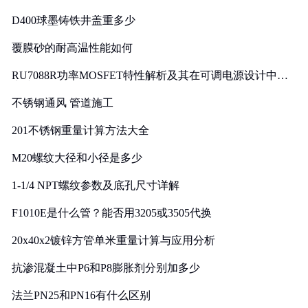
D400球墨铸铁井盖重多少
覆膜砂的耐高温性能如何
RU7088R功率MOSFET特性解析及其在可调电源设计中的
实践
不锈钢通风 管道施工
201不锈钢重量计算方法大全
M20螺纹大径和小径是多少
1-1/4 NPT螺纹参数及底孔尺寸详解
F1010E是什么管？能否用3205或3505代换
20x40x2镀锌方管单米重量计算与应用分析
抗渗混凝土中P6和P8膨胀剂分别加多少
法兰PN25和PN16有什么区别