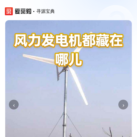
寻源宝典
‹
›