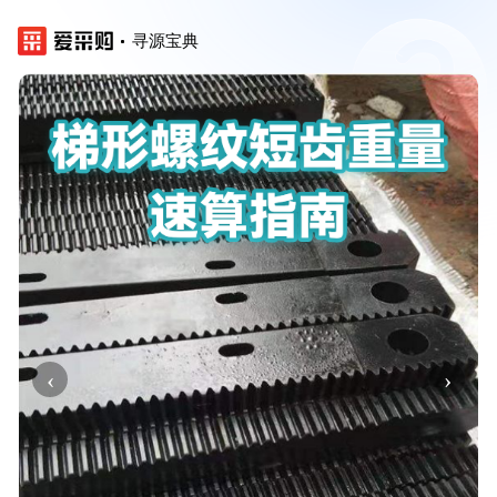
寻源宝典
‹
›