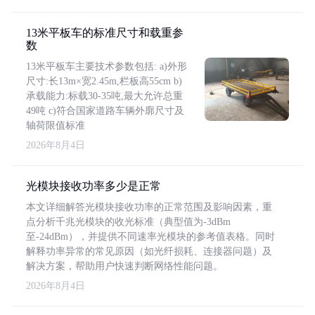
13米平板车的标准尺寸和载重参
数
13米平板车主要技术参数包括: a)外形
尺寸:长13m×宽2.45m,栏板高55cm b)
承载能力:标载30-35吨,最大允许总重
49吨 c)符合国家道路车辆外廓尺寸及
轴荷限值标准
2026年8月4日
光模块接收功率多少是正常
本文详细解答光模块接收功率的正常范围及影响因素，重
点分析千兆光模块的收光标准（典型值为-3dBm
至-24dBm），并提供不同速率光模块的参考值表格。同时
解释功率异常的常见原因（如光纤损耗、连接器问题）及
解决方案，帮助用户快速判断网络性能问题。
2026年8月4日