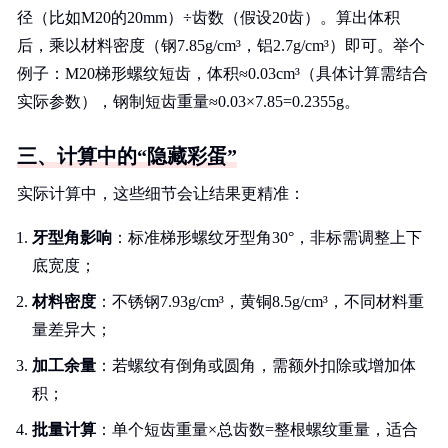
径（比如M20的20mm）÷齿数（假设20齿）。算出体积
后，乘以材料密度（钢7.85g/cm³，铝2.7g/cm³）即可。举个
例子：M20梯形螺纹短齿，体积≈0.03cm³（具体计算需结合
实际参数），钢制短齿重量≈0.03×7.85=0.2355g。
三、计算中的“隐藏彩蛋”
实际计算中，这些细节会让结果更精准：
牙型角影响
：标准梯形螺纹牙型角30°，非标需调整上下
底宽度；
材料密度
：不锈钢7.93g/cm³，黄铜8.5g/cm³，不同材料重
量差异大；
加工余量
：若螺纹有倒角或圆角，需额外扣除或增加体
积；
批量计算
：单个短齿重量×总齿数=整根螺纹重量，适合