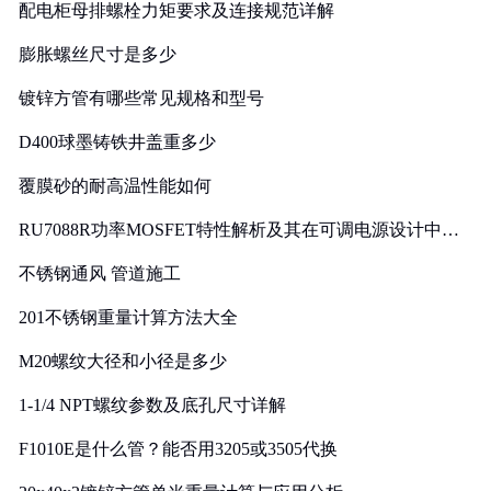
配电柜母排螺栓力矩要求及连接规范详解
膨胀螺丝尺寸是多少
镀锌方管有哪些常见规格和型号
D400球墨铸铁井盖重多少
覆膜砂的耐高温性能如何
RU7088R功率MOSFET特性解析及其在可调电源设计中的
实践
不锈钢通风 管道施工
201不锈钢重量计算方法大全
M20螺纹大径和小径是多少
1-1/4 NPT螺纹参数及底孔尺寸详解
F1010E是什么管？能否用3205或3505代换