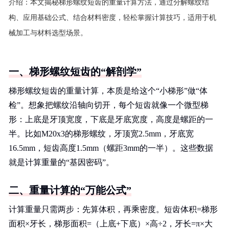
介绍：
本文揭秘梯形螺纹短齿的重量计算方法，通过分解螺纹结
构、应用基础公式、结合材料密度，轻松掌握计算技巧，适用于机
械加工与材料选型场景。
一、梯形螺纹短齿的“解剖学”
梯形螺纹短齿的重量计算，本质是给这个“小梯形”做“体
检”。想象把螺纹沿轴向切开，每个短齿就像一个微型梯
形：上底是牙顶宽度，下底是牙底宽度，高度是螺距的一
半。比如M20x3的梯形螺纹，牙顶宽2.5mm，牙底宽
16.5mm，短齿高度1.5mm（螺距3mm的一半）。这些数据
就是计算重量的“基因密码”。
二、重量计算的“万能公式”
计算重量只需两步：先算体积，再乘密度。短齿体积=梯形
面积×牙长，梯形面积=（上底+下底）×高÷2，牙长=π×大