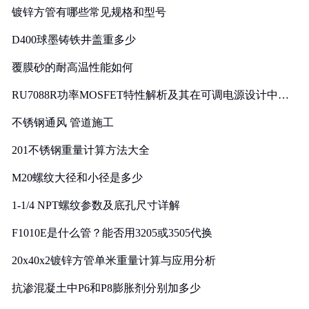
镀锌方管有哪些常见规格和型号
D400球墨铸铁井盖重多少
覆膜砂的耐高温性能如何
RU7088R功率MOSFET特性解析及其在可调电源设计中的
实践
不锈钢通风 管道施工
201不锈钢重量计算方法大全
M20螺纹大径和小径是多少
1-1/4 NPT螺纹参数及底孔尺寸详解
F1010E是什么管？能否用3205或3505代换
20x40x2镀锌方管单米重量计算与应用分析
抗渗混凝土中P6和P8膨胀剂分别加多少