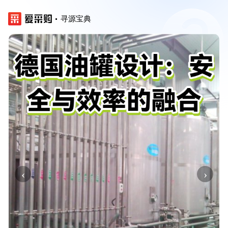
寻源宝典
‹
›