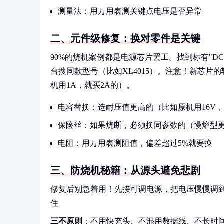
测量法：用万用表测关键点电压是否异常
二、元件级修复：换对零件是关键
90%的烧机案例都是电源芯片罢工。找到标有"D
台搜同款型号（比如XL4015）。注意！新芯片的
机用1A，就买2A的）。
电容替换：选耐压值更高的（比如原机用16V，
保险丝：如果烧断，必须换同参数的（慢熔型
电阻：用万用表测阻值，偏差超过5%就要换
三、防烧机秘籍：从源头避免悲剧
修复后别急着用！先接可调电源，把电压慢慢调到
住
三不原则
：不用快充头、不混用数据线、不长时