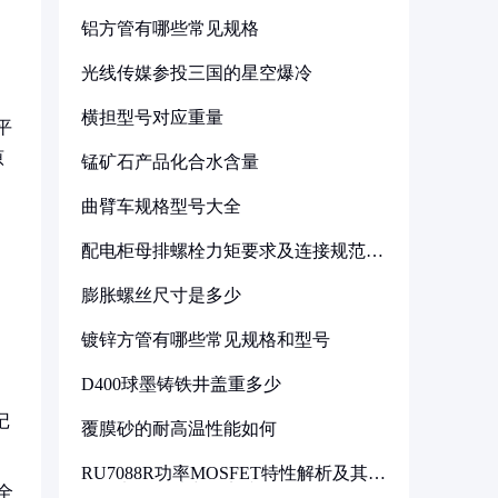
铝方管有哪些常见规格
光线传媒参投三国的星空爆冷
横担型号对应重量
平
原
锰矿石产品化合水含量
曲臂车规格型号大全
配电柜母排螺栓力矩要求及连接规范详
解
膨胀螺丝尺寸是多少
镀锌方管有哪些常见规格和型号
D400球墨铸铁井盖重多少
记
覆膜砂的耐高温性能如何
RU7088R功率MOSFET特性解析及其在
可调电源设计中的实践
全