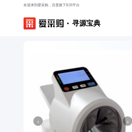
欢迎来到爱采购，百度旗下B2B平台
寻源宝典
‹
›