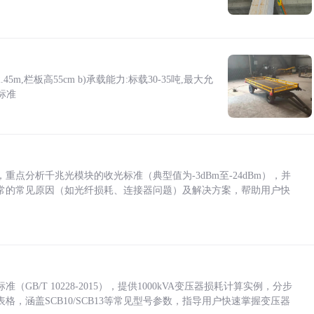
5m,栏板高55cm b)承载能力:标载30-35吨,最大允
标准
点分析千兆光模块的收光标准（典型值为-3dBm至-24dBm），并
常的常见原因（如光纤损耗、连接器问题）及解决方案，帮助用户快
/T 10228-2015），提供1000kVA变压器损耗计算实例，分步
，涵盖SCB10/SCB13等常见型号参数，指导用户快速掌握变压器