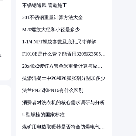
不锈钢通风 管道施工
201不锈钢重量计算方法大全
M20螺纹大径和小径是多少
1-1/4 NPT螺纹参数及底孔尺寸详解
F1010E是什么管？能否用3205或3505代
体
换
20x40x2镀锌方管单米重量计算与应用
分析
抗渗混凝土中P6和P8膨胀剂分别加多少
法兰PN25和PN16有什么区别
消费者对洗衣机的核心需求调研与分析
U型螺栓的国家标准
煤矿用电热取暖器是否符合防爆电气设
备标准