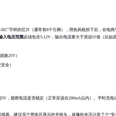
C-DC"字样的芯片（通常有8个引脚），用热风枪拆下后，在电商
输入电压范围
必须包含5-12V，输出电流要大于原设计值（比如
就换25V）
更安全）
5V，观察电流是否稳定（正常应该在200mA以内）。平时充电
间插着。建议买个带电压显示的充电头，就像给血压计装了个"安