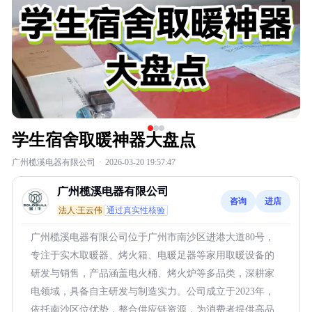
学生宿舍取暖神器大盘点
广州榄溪电器有限公司
·
2026-03-20 19:57:47
广州榄溪电器有限公司
咨询
进店
法人:王云伟
通过真实性核验
广州榄溪电器有限公司位于广州市南沙区进港大道80号，
专注于实木取暖器、烤火箱、电暖足器等家用取暖设备的
研发与销售，产品涵盖电火桶、烤火炉等多品类，深耕家
电领域，具备自主研发与制造实力。公司成立于2023年，
依托南沙区位优势，整合供应链资源，为消费者提供高品