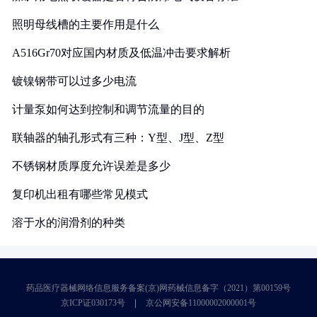
照明母线槽的主要作用是什么
A516Gr70对应国内材质及低温冲击要求解析
镀镍钢带可以过多少电流
计量泵如何达到控制和调节流量的目的
联轴器的轴孔形式有三种：Y型、J型、Z型
不锈钢材质厚度允许误差是多少
复印机出租有哪些常见模式
溶于水的润滑剂的种类
药品医疗器械网络信息服务备案(京)网药械信息备字（2021）第00159号
京ICP证030173号
京公网安备11000002000001号