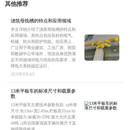
其他推荐
浇筑母线槽的特点和应用领域
本文详细介绍了浇筑母线槽的特点和
应用领域。其特点包括良好的电气、
机械、防火和防护性能。在应用上，
广泛用于商业建筑、工业厂房、医院
和数据中心等场所，凭借自身优势满
足不同领域对电力供应的高要求，保
障电力系统稳定运行。
2026年8月4日
13米平板车的标准尺寸和载重参
数
13米平板车主要技术参数包括: a)外形
尺寸:长13m×宽2.45m,栏板高55cm b)
承载能力:标载30-35吨,最大允许总重
49吨 c)符合国家道路车辆外廓尺寸及
轴荷限值标准