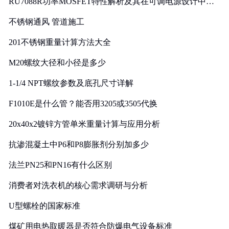
RU7088R功率MOSFET特性解析及其在可调电源设计中的
实践
不锈钢通风 管道施工
201不锈钢重量计算方法大全
M20螺纹大径和小径是多少
1-1/4 NPT螺纹参数及底孔尺寸详解
F1010E是什么管？能否用3205或3505代换
20x40x2镀锌方管单米重量计算与应用分析
抗渗混凝土中P6和P8膨胀剂分别加多少
法兰PN25和PN16有什么区别
消费者对洗衣机的核心需求调研与分析
U型螺栓的国家标准
煤矿用电热取暖器是否符合防爆电气设备标准