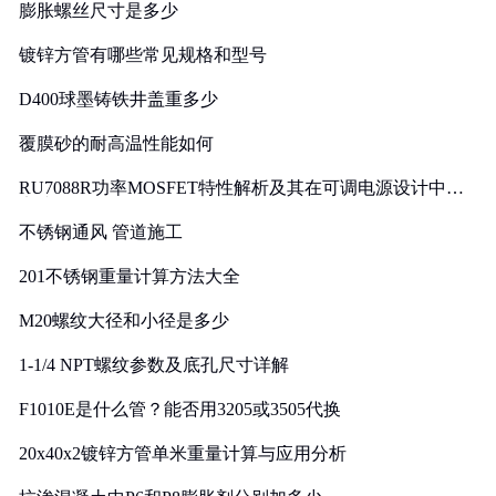
膨胀螺丝尺寸是多少
镀锌方管有哪些常见规格和型号
D400球墨铸铁井盖重多少
覆膜砂的耐高温性能如何
RU7088R功率MOSFET特性解析及其在可调电源设计中的
实践
不锈钢通风 管道施工
201不锈钢重量计算方法大全
M20螺纹大径和小径是多少
1-1/4 NPT螺纹参数及底孔尺寸详解
F1010E是什么管？能否用3205或3505代换
20x40x2镀锌方管单米重量计算与应用分析