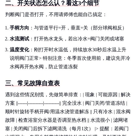
二、开关状态怎么认？看这3个细节
判断阀门是否打开，不用请师傅也能自己搞定：
手柄方向
：与管道平行=开，垂直=关（部分球阀相反）
水流测试
：打开热水龙头，若出冷水=阀门关闭或堵塞
温度变化
：刚打开时水温低，持续放水30秒后水温上升
说明阀门正常> 特别注意：冬季首次使用前，建议先开冷
水阀再开热水阀，防止管道冻裂
三、常见故障自查表
遇到这些情况别慌，先做简单排查：| 现象 | 可能原因 | 解决
方案 ||------|----------|----------|| 完全没水 | 阀门关闭/管道冻结 |
顺时针旋转手柄开阀/用温水浇管道解冻 || 只有冷水 | 混水阀
故障 | 检查浴室分水器是否调至热水档 || 水流很小 | 滤网堵
塞 | 关闭阀门后拆下滤网清洗（每月1次） |> 提醒：若阀门