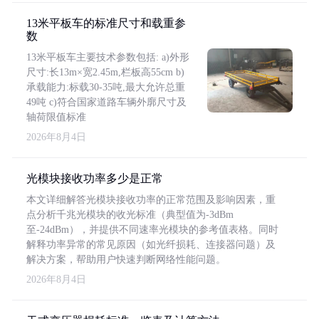
13米平板车的标准尺寸和载重参
数
13米平板车主要技术参数包括: a)外形
尺寸:长13m×宽2.45m,栏板高55cm b)
承载能力:标载30-35吨,最大允许总重
49吨 c)符合国家道路车辆外廓尺寸及
轴荷限值标准
2026年8月4日
光模块接收功率多少是正常
本文详细解答光模块接收功率的正常范围及影响因素，重
点分析千兆光模块的收光标准（典型值为-3dBm
至-24dBm），并提供不同速率光模块的参考值表格。同时
解释功率异常的常见原因（如光纤损耗、连接器问题）及
解决方案，帮助用户快速判断网络性能问题。
2026年8月4日