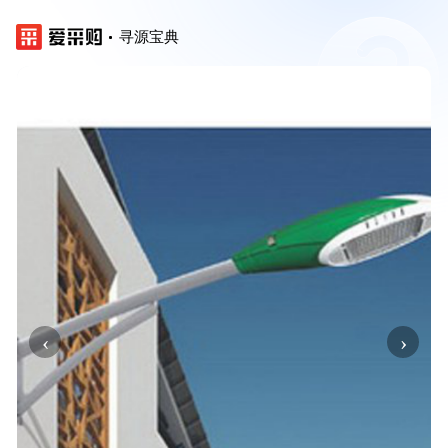
寻源宝典
‹
›