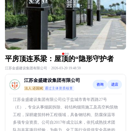
平房顶连系梁：屋顶的“隐形守护者
江苏金盛建设集团有限公司
·
2026-03-20 19:48:59
江苏金盛建设集团有限公司
咨询
进店
法人:还国斌
通过主体资质核查
江苏金盛建设集团有限公司位于盐城市青年西路27号
（E），专业从事烟囱拆除、砖结构烟筒施工及高空构筑物
工程，深耕建筑特种工程领域，具备钢结构、防腐保温等
多项专业资质。公司自2017年成立以来，依托成熟技术团
队与丰富项目经验，为电力、化工等行业提供安全高效的