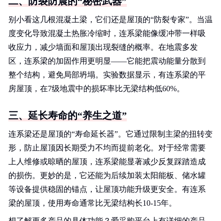
二、防裂防震的“秘密武器”
别小看这几根混凝土梁，它们还是屋顶的“防裂专家”。当温
度变化导致混凝土热胀冷缩时，连系梁能像缓冲带一样吸
收应力，减少墙面和屋顶出现裂缝的概率。在地震多发
区，连系梁的加固作用更明显——它能把震动能量分散到
整个结构，避免局部坍塌。实验数据显示，有连系梁的平
房屋顶，在7级地震中的损坏率比无梁结构低60%。
三、延长寿命的“养生之道”
连系梁还是屋顶的“寿命延长器”。它通过限制主梁的扭转变
形，防止屋顶因长期受力不均而提前老化。对于经常需要
上人维修或晾晒的屋顶，连系梁能显著减少反复踩踏造成
的损伤。更妙的是，它还能为后续加装太阳能板、储水罐
等设备提供稳固的锚点，让屋顶功能升级更安全。有连系
梁的屋顶，使用寿命通常比无梁结构长10-15年。
想了解更多产品的具体功能？爱采购平台上有详细的产品