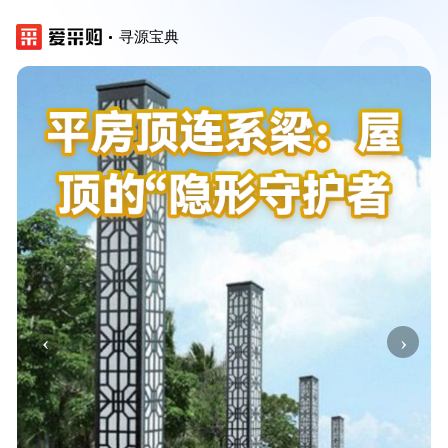
寻源宝典
‹
›