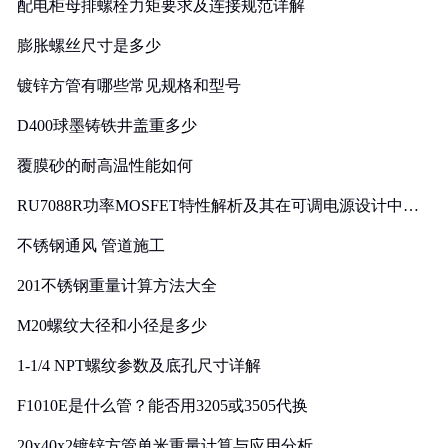
配电柜母排螺栓力矩要求及连接规范详解
膨胀螺丝尺寸是多少
镀锌方管有哪些常见规格和型号
D400球墨铸铁井盖重多少
覆膜砂的耐高温性能如何
RU7088R功率MOSFET特性解析及其在可调电源设计中的
实践
不锈钢通风 管道施工
201不锈钢重量计算方法大全
M20螺纹大径和小径是多少
1-1/4 NPT螺纹参数及底孔尺寸详解
F1010E是什么管？能否用3205或3505代换
20x40x2镀锌方管单米重量计算与应用分析