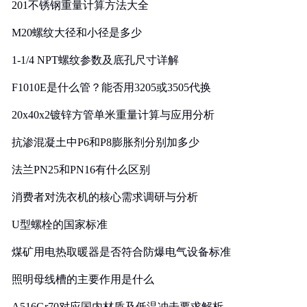
201不锈钢重量计算方法大全
M20螺纹大径和小径是多少
1-1/4 NPT螺纹参数及底孔尺寸详解
F1010E是什么管？能否用3205或3505代换
20x40x2镀锌方管单米重量计算与应用分析
抗渗混凝土中P6和P8膨胀剂分别加多少
法兰PN25和PN16有什么区别
消费者对洗衣机的核心需求调研与分析
U型螺栓的国家标准
煤矿用电热取暖器是否符合防爆电气设备标准
照明母线槽的主要作用是什么
A516Gr70对应国内材质及低温冲击要求解析