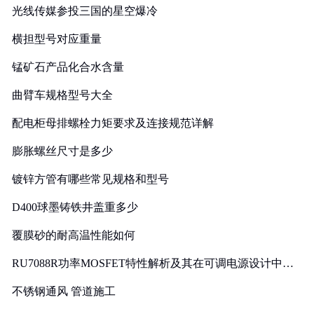
光线传媒参投三国的星空爆冷
横担型号对应重量
锰矿石产品化合水含量
曲臂车规格型号大全
配电柜母排螺栓力矩要求及连接规范详解
膨胀螺丝尺寸是多少
镀锌方管有哪些常见规格和型号
D400球墨铸铁井盖重多少
覆膜砂的耐高温性能如何
RU7088R功率MOSFET特性解析及其在可调电源设计中的
实践
不锈钢通风 管道施工