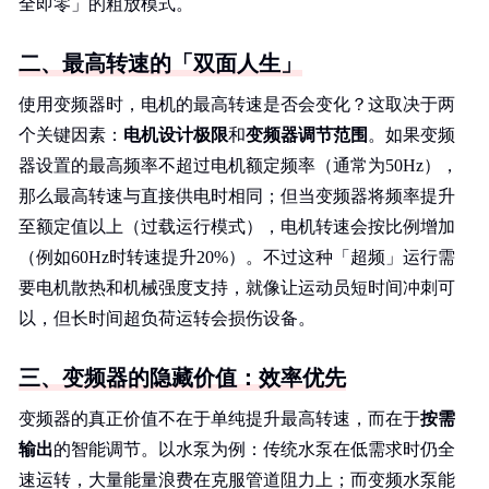
全即零」的粗放模式。
二、最高转速的「双面人生」
使用变频器时，电机的最高转速是否会变化？这取决于两
个关键因素：
电机设计极限
和
变频器调节范围
。如果变频
器设置的最高频率不超过电机额定频率（通常为50Hz），
那么最高转速与直接供电时相同；但当变频器将频率提升
至额定值以上（过载运行模式），电机转速会按比例增加
（例如60Hz时转速提升20%）。不过这种「超频」运行需
要电机散热和机械强度支持，就像让运动员短时间冲刺可
以，但长时间超负荷运转会损伤设备。
三、变频器的隐藏价值：效率优先
变频器的真正价值不在于单纯提升最高转速，而在于
按需
输出
的智能调节。以水泵为例：传统水泵在低需求时仍全
速运转，大量能量浪费在克服管道阻力上；而变频水泵能