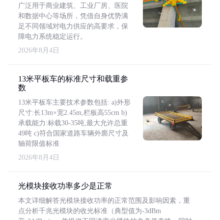
广泛用于商业建筑、工业厂房、医院
和数据中心等场所，凭借自身优势满
足不同领域对电力供应的高要求，保
障电力系统稳定运行。
2026年8月4日
13米平板车的标准尺寸和载重参
数
13米平板车主要技术参数包括: a)外形
尺寸:长13m×宽2.45m,栏板高55cm b)
承载能力:标载30-35吨,最大允许总重
49吨 c)符合国家道路车辆外廓尺寸及
轴荷限值标准
2026年8月4日
光模块接收功率多少是正常
本文详细解答光模块接收功率的正常范围及影响因素，重
点分析千兆光模块的收光标准（典型值为-3dBm