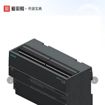
寻源宝典
‹
›