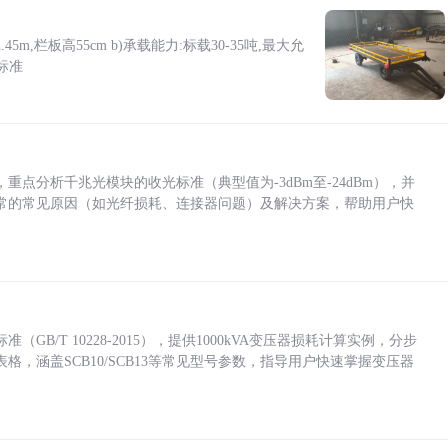
5m,栏板高55cm b)承载能力:标载30-35吨,最大允
标准
点分析千兆光模块的收光标准（典型值为-3dBm至-24dBm），并
常的常见原因（如光纤损耗、连接器问题）及解决方案，帮助用户快
/T 10228-2015），提供1000kVA变压器损耗计算实例，分步
，涵盖SCB10/SCB13等常见型号参数，指导用户快速掌握变压器