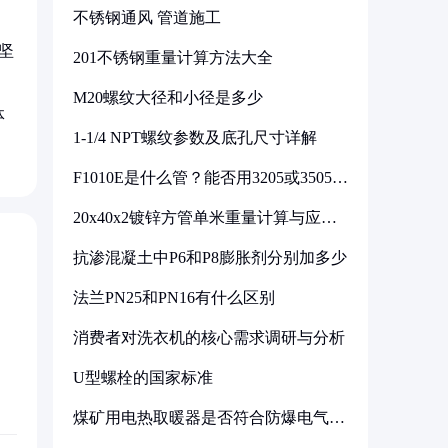
不锈钢通风 管道施工
坚
201不锈钢重量计算方法大全
M20螺纹大径和小径是多少
体
1-1/4 NPT螺纹参数及底孔尺寸详解
F1010E是什么管？能否用3205或3505代
换
20x40x2镀锌方管单米重量计算与应用
分析
抗渗混凝土中P6和P8膨胀剂分别加多少
法兰PN25和PN16有什么区别
消费者对洗衣机的核心需求调研与分析
U型螺栓的国家标准
煤矿用电热取暖器是否符合防爆电气设
备标准