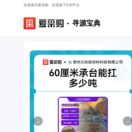
欢迎来到爱采购，百度旗下B2B平台
寻源宝典
‹
›