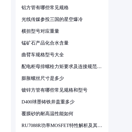
铝方管有哪些常见规格
光线传媒参投三国的星空爆冷
横担型号对应重量
锰矿石产品化合水含量
曲臂车规格型号大全
配电柜母排螺栓力矩要求及连接规范详
解
。
膨胀螺丝尺寸是多少
镀锌方管有哪些常见规格和型号
D400球墨铸铁井盖重多少
覆膜砂的耐高温性能如何
RU7088R功率MOSFET特性解析及其在
可调电源设计中的实践