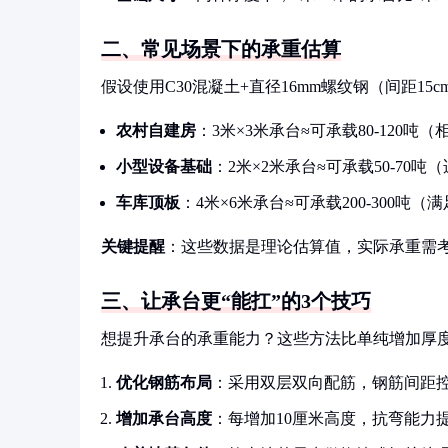
二、常见场景下的承重估算
假设使用C30混凝土+直径16mm螺纹钢（间距1
农村自建房
：3米×3米承台≈可承载80-120吨
小型设备基础
：2米×2米承台≈可承载50-70吨
车库顶板
：4米×6米承台≈可承载200-300吨
关键提醒
：这些数据是理论估算值，实际承重需
三、让承台更“能扛”的3个技巧
想提升承台的承重能力？这些方法比单纯增加厚
优化钢筋布局
：采用双层双向配筋，钢筋间距控制在
增加承台高度
：每增加10厘米高度，抗弯能力