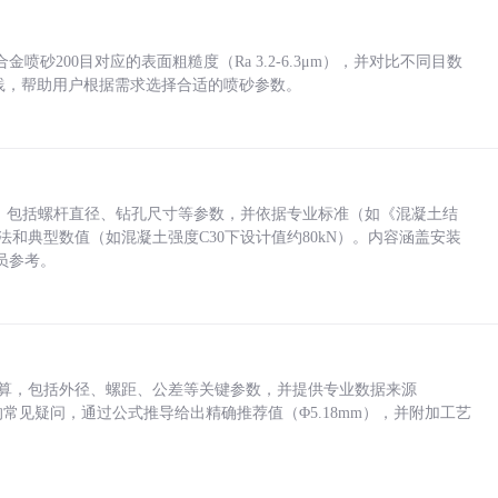
砂200目对应的表面粗糙度（Ra 3.2-6.3μm），并对比不同目数
业实践，帮助用户根据需求选择合适的喷砂参数。
力，包括螺杆直径、钻孔尺寸等参数，并依据专业标准（如《混凝土结
方法和典型数值（如混凝土强度C30下设计值约80kN）。内容涵盖安装
员参考。
底孔计算，包括外径、螺距、公差等关键参数，并提供专业数据来源
孔尺寸的常见疑问，通过公式推导给出精确推荐值（Φ5.18mm），并附加工艺