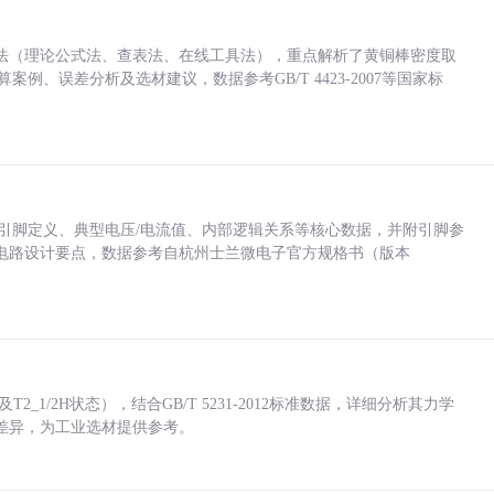
法（理论公式法、查表法、在线工具法），重点解析了黄铜棒密度取
计算案例、误差分析及选材建议，数据参考GB/T 4423-2007等国家标
括各引脚定义、典型电压/电流值、内部逻辑关系等核心数据，并附引脚参
电路设计要点，数据参考自杭州士兰微电子官方规格书（版本
_1/2H状态），结合GB/T 5231-2012标准数据，详细分析其力学
差异，为工业选材提供参考。