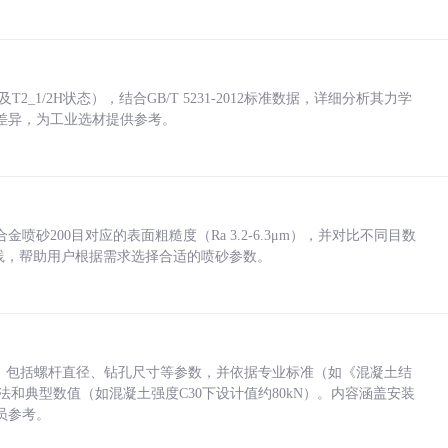
_1/2H状态），结合GB/T 5231-2012标准数据，详细分析其力学
差异，为工业选材提供参考。
砂200目对应的表面粗糙度（Ra 3.2-6.3μm），并对比不同目数
业实践，帮助用户根据需求选择合适的喷砂参数。
力，包括螺杆直径、钻孔尺寸等参数，并依据专业标准（如《混凝土结
方法和典型数值（如混凝土强度C30下设计值约80kN）。内容涵盖安装
员参考。