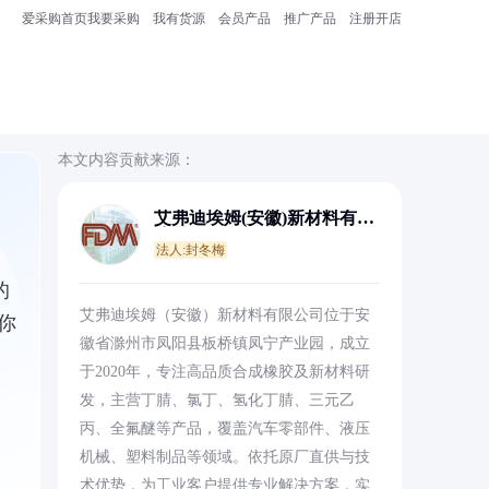
爱采购首页
我要采购
我有货源
会员产品
推广产品
注册开店
本文内容贡献来源：
艾弗迪埃姆(安徽)新材料有限
公司
法人:封冬梅
的
艾弗迪埃姆（安徽）新材料有限公司位于安
你
徽省滁州市凤阳县板桥镇凤宁产业园，成立
于2020年，专注高品质合成橡胶及新材料研
发，主营丁腈、氯丁、氢化丁腈、三元乙
丙、全氟醚等产品，覆盖汽车零部件、液压
机械、塑料制品等领域。依托原厂直供与技
术优势，为工业客户提供专业解决方案，实