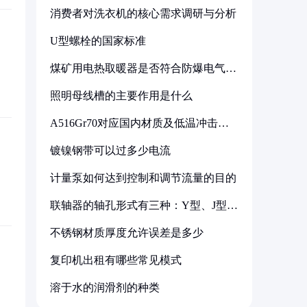
消费者对洗衣机的核心需求调研与分析
U型螺栓的国家标准
煤矿用电热取暖器是否符合防爆电气设
备标准
照明母线槽的主要作用是什么
A516Gr70对应国内材质及低温冲击要
求解析
镀镍钢带可以过多少电流
计量泵如何达到控制和调节流量的目的
联轴器的轴孔形式有三种：Y型、J型、
Z型
不锈钢材质厚度允许误差是多少
复印机出租有哪些常见模式
溶于水的润滑剂的种类