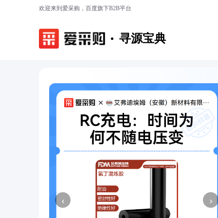
欢迎来到爱采购，百度旗下B2B平台
寻源宝典
‹
›