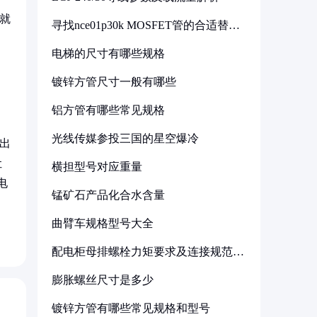
就
寻找nce01p30k MOSFET管的合适替代
型号
，
电梯的尺寸有哪些规格
遵
镀锌方管尺寸一般有哪些
铝方管有哪些常见规格
光线传媒参投三国的星空爆冷
出
让
横担型号对应重量
电
锰矿石产品化合水含量
曲臂车规格型号大全
配电柜母排螺栓力矩要求及连接规范详
解
膨胀螺丝尺寸是多少
镀锌方管有哪些常见规格和型号