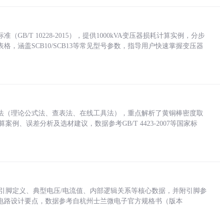
/T 10228-2015），提供1000kVA变压器损耗计算实例，分步
，涵盖SCB10/SCB13等常见型号参数，指导用户快速掌握变压器
法（理论公式法、查表法、在线工具法），重点解析了黄铜棒密度取
计算案例、误差分析及选材建议，数据参考GB/T 4423-2007等国家标
括各引脚定义、典型电压/电流值、内部逻辑关系等核心数据，并附引脚参
电路设计要点，数据参考自杭州士兰微电子官方规格书（版本