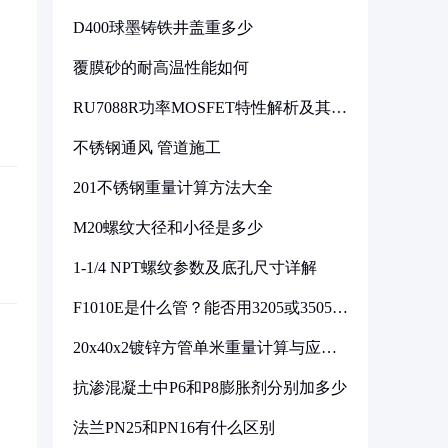
D400球墨铸铁井盖重多少
覆膜砂的耐高温性能如何
RU7088R功率MOSFET特性解析及其在
可调电源设计中的实践
不锈钢通风 管道施工
201不锈钢重量计算方法大全
M20螺纹大径和小径是多少
1-1/4 NPT螺纹参数及底孔尺寸详解
F1010E是什么管？能否用3205或3505代
换
20x40x2镀锌方管单米重量计算与应用
分析
抗渗混凝土中P6和P8膨胀剂分别加多少
法兰PN25和PN16有什么区别