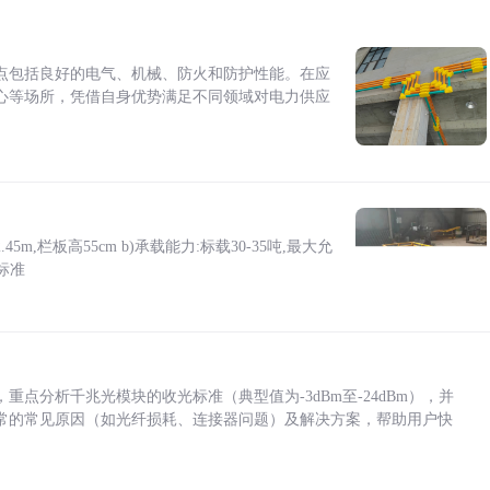
点包括良好的电气、机械、防火和防护性能。在应
心等场所，凭借自身优势满足不同领域对电力供应
5m,栏板高55cm b)承载能力:标载30-35吨,最大允
标准
点分析千兆光模块的收光标准（典型值为-3dBm至-24dBm），并
常的常见原因（如光纤损耗、连接器问题）及解决方案，帮助用户快