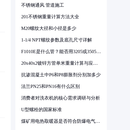
不锈钢通风 管道施工
201不锈钢重量计算方法大全
M20螺纹大径和小径是多少
1-1/4 NPT螺纹参数及底孔尺寸详解
F1010E是什么管？能否用3205或3505代
换
20x40x2镀锌方管单米重量计算与应用
分析
抗渗混凝土中P6和P8膨胀剂分别加多少
法兰PN25和PN16有什么区别
消费者对洗衣机的核心需求调研与分析
U型螺栓的国家标准
煤矿用电热取暖器是否符合防爆电气设
备标准