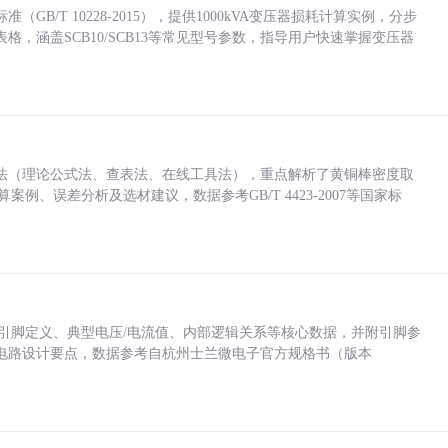
/T 10228-2015），提供1000kVA变压器损耗计算实例，分步
，涵盖SCB10/SCB13等常见型号参数，指导用户快速掌握变压器
法（理论公式法、查表法、在线工具法），重点解析了黄铜棒密度取
计算案例、误差分析及选材建议，数据参考GB/T 4423-2007等国家标
括各引脚定义、典型电压/电流值、内部逻辑关系等核心数据，并附引脚参
电路设计要点，数据参考自杭州士兰微电子官方规格书（版本