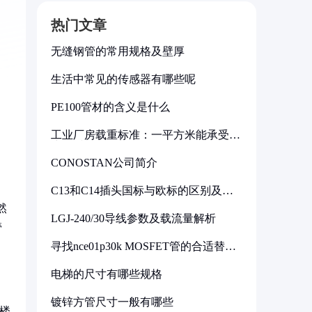
热门文章
无缝钢管的常用规格及壁厚
生活中常见的传感器有哪些呢
PE100管材的含义是什么
工业厂房载重标准：一平方米能承受多
少公斤
CONOSTAN公司简介
C13和C14插头国标与欧标的区别及其
标准解析
然
LGJ-240/30导线参数及载流量解析
管
寻找nce01p30k MOSFET管的合适替代
型号
电梯的尺寸有哪些规格
镀锌方管尺寸一般有哪些
旧楼