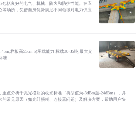
点包括良好的电气、机械、防火和防护性能。在应
心等场所，凭借自身优势满足不同领域对电力供应
5m,栏板高55cm b)承载能力:标载30-35吨,最大允
标准
点分析千兆光模块的收光标准（典型值为-3dBm至-24dBm），并
常的常见原因（如光纤损耗、连接器问题）及解决方案，帮助用户快