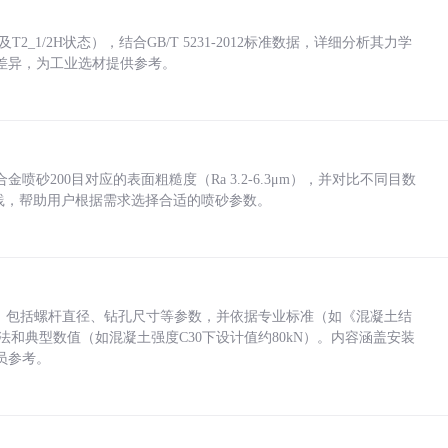
_1/2H状态），结合GB/T 5231-2012标准数据，详细分析其力学
差异，为工业选材提供参考。
砂200目对应的表面粗糙度（Ra 3.2-6.3μm），并对比不同目数
业实践，帮助用户根据需求选择合适的喷砂参数。
力，包括螺杆直径、钻孔尺寸等参数，并依据专业标准（如《混凝土结
方法和典型数值（如混凝土强度C30下设计值约80kN）。内容涵盖安装
员参考。