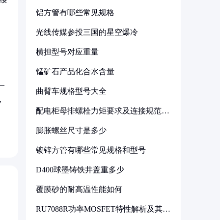
铝方管有哪些常见规格
光线传媒参投三国的星空爆冷
横担型号对应重量
锰矿石产品化合水含量
一
曲臂车规格型号大全
，
配电柜母排螺栓力矩要求及连接规范详
解
膨胀螺丝尺寸是多少
镀锌方管有哪些常见规格和型号
D400球墨铸铁井盖重多少
覆膜砂的耐高温性能如何
RU7088R功率MOSFET特性解析及其在
可调电源设计中的实践