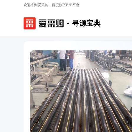
欢迎来到爱采购，百度旗下B2B平台
寻源宝典
‹
›