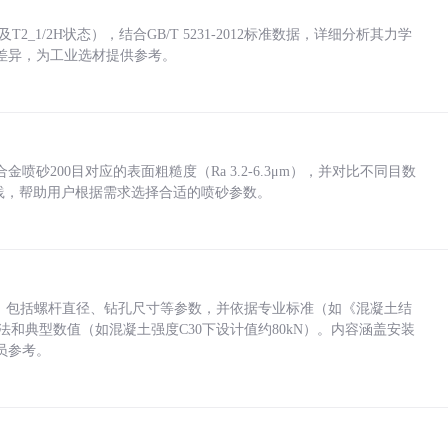
_1/2H状态），结合GB/T 5231-2012标准数据，详细分析其力学
差异，为工业选材提供参考。
砂200目对应的表面粗糙度（Ra 3.2-6.3μm），并对比不同目数
业实践，帮助用户根据需求选择合适的喷砂参数。
力，包括螺杆直径、钻孔尺寸等参数，并依据专业标准（如《混凝土结
方法和典型数值（如混凝土强度C30下设计值约80kN）。内容涵盖安装
员参考。