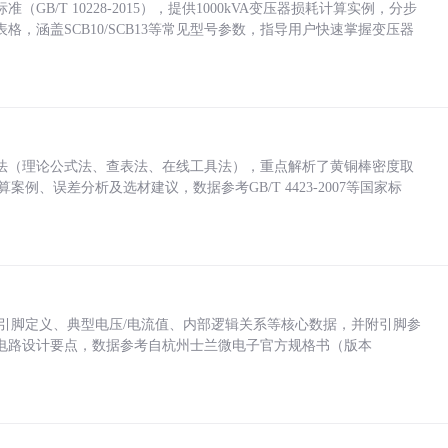
/T 10228-2015），提供1000kVA变压器损耗计算实例，分步
，涵盖SCB10/SCB13等常见型号参数，指导用户快速掌握变压器
法（理论公式法、查表法、在线工具法），重点解析了黄铜棒密度取
计算案例、误差分析及选材建议，数据参考GB/T 4423-2007等国家标
括各引脚定义、典型电压/电流值、内部逻辑关系等核心数据，并附引脚参
电路设计要点，数据参考自杭州士兰微电子官方规格书（版本