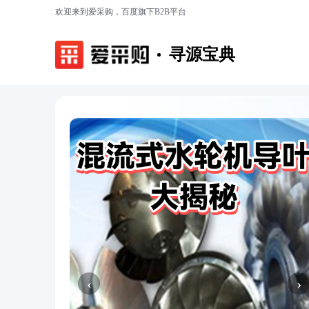
欢迎来到爱采购，百度旗下B2B平台
寻源宝典
‹
›