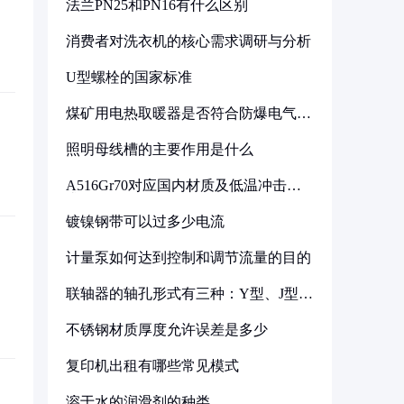
法兰PN25和PN16有什么区别
消费者对洗衣机的核心需求调研与分析
U型螺栓的国家标准
煤矿用电热取暖器是否符合防爆电气设
备标准
照明母线槽的主要作用是什么
A516Gr70对应国内材质及低温冲击要
求解析
镀镍钢带可以过多少电流
计量泵如何达到控制和调节流量的目的
联轴器的轴孔形式有三种：Y型、J型、
Z型
不锈钢材质厚度允许误差是多少
复印机出租有哪些常见模式
溶于水的润滑剂的种类