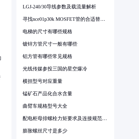
LGJ-240/30导线参数及载流量解析
，
寻找nce01p30k MOSFET管的合适替代
型号
电梯的尺寸有哪些规格
镀锌方管尺寸一般有哪些
铝方管有哪些常见规格
的
光线传媒参投三国的星空爆冷
变
横担型号对应重量
锰矿石产品化合水含量
，
曲臂车规格型号大全
配电柜母排螺栓力矩要求及连接规范详
解
膨胀螺丝尺寸是多少