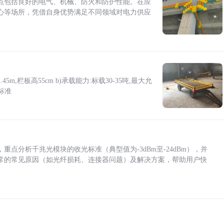
点包括良好的电气、机械、防火和防护性能。在应
心等场所，凭借自身优势满足不同领域对电力供应
5m,栏板高55cm b)承载能力:标载30-35吨,最大允
标准
点分析千兆光模块的收光标准（典型值为-3dBm至-24dBm），并
常的常见原因（如光纤损耗、连接器问题）及解决方案，帮助用户快