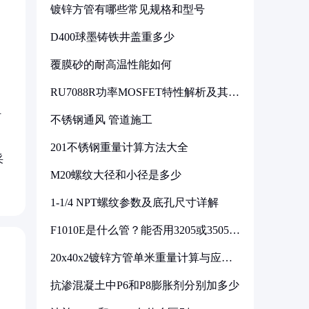
镀锌方管有哪些常见规格和型号
D400球墨铸铁井盖重多少
覆膜砂的耐高温性能如何
RU7088R功率MOSFET特性解析及其在
可调电源设计中的实践
但
不锈钢通风 管道施工
201不锈钢重量计算方法大全
采
M20螺纹大径和小径是多少
1-1/4 NPT螺纹参数及底孔尺寸详解
F1010E是什么管？能否用3205或3505代
换
20x40x2镀锌方管单米重量计算与应用
分析
抗渗混凝土中P6和P8膨胀剂分别加多少