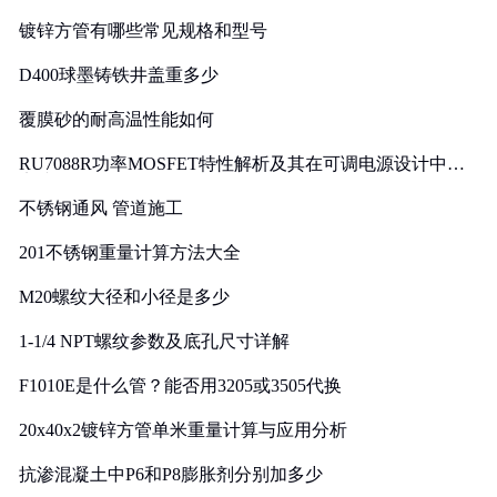
镀锌方管有哪些常见规格和型号
D400球墨铸铁井盖重多少
覆膜砂的耐高温性能如何
RU7088R功率MOSFET特性解析及其在可调电源设计中的
实践
不锈钢通风 管道施工
201不锈钢重量计算方法大全
M20螺纹大径和小径是多少
1-1/4 NPT螺纹参数及底孔尺寸详解
F1010E是什么管？能否用3205或3505代换
20x40x2镀锌方管单米重量计算与应用分析
抗渗混凝土中P6和P8膨胀剂分别加多少