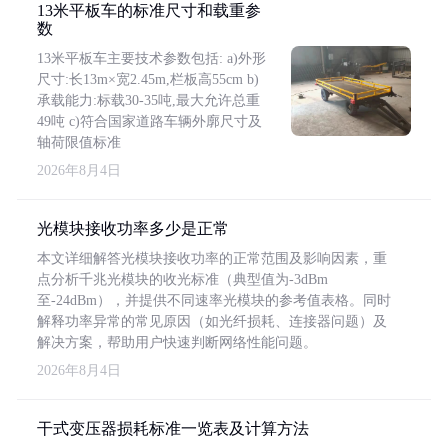
13米平板车的标准尺寸和载重参
数
13米平板车主要技术参数包括: a)外形
尺寸:长13m×宽2.45m,栏板高55cm b)
承载能力:标载30-35吨,最大允许总重
49吨 c)符合国家道路车辆外廓尺寸及
轴荷限值标准
2026年8月4日
光模块接收功率多少是正常
本文详细解答光模块接收功率的正常范围及影响因素，重
点分析千兆光模块的收光标准（典型值为-3dBm
至-24dBm），并提供不同速率光模块的参考值表格。同时
解释功率异常的常见原因（如光纤损耗、连接器问题）及
解决方案，帮助用户快速判断网络性能问题。
2026年8月4日
干式变压器损耗标准一览表及计算方法