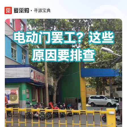
寻源宝典
‹
›