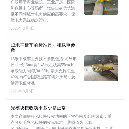
广泛用于商业建筑、工业厂房、医院
和数据中心等场所，凭借自身优势满
足不同领域对电力供应的高要求，保
障电力系统稳定运行。
2026年8月4日
13米平板车的标准尺寸和载重参
数
13米平板车主要技术参数包括: a)外形
尺寸:长13m×宽2.45m,栏板高55cm b)
承载能力:标载30-35吨,最大允许总重
49吨 c)符合国家道路车辆外廓尺寸及
轴荷限值标准
2026年8月4日
光模块接收功率多少是正常
本文详细解答光模块接收功率的正常范围及影响因素，重
点分析千兆光模块的收光标准（典型值为-3dBm
至-24dBm），并提供不同速率光模块的参考值表格。同时