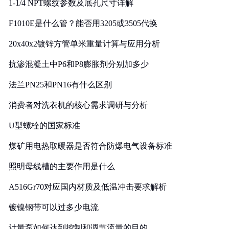
1-1/4 NPT螺纹参数及底孔尺寸详解
F1010E是什么管？能否用3205或3505代换
20x40x2镀锌方管单米重量计算与应用分析
抗渗混凝土中P6和P8膨胀剂分别加多少
法兰PN25和PN16有什么区别
消费者对洗衣机的核心需求调研与分析
U型螺栓的国家标准
煤矿用电热取暖器是否符合防爆电气设备标准
照明母线槽的主要作用是什么
A516Gr70对应国内材质及低温冲击要求解析
镀镍钢带可以过多少电流
计量泵如何达到控制和调节流量的目的