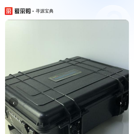
寻源宝典
‹
›