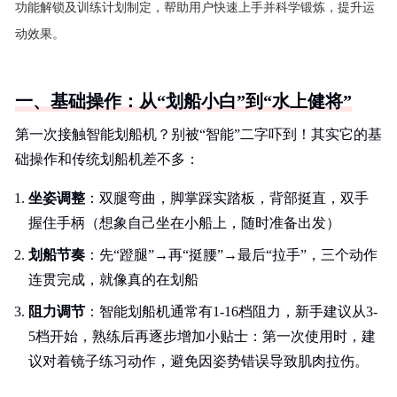
功能解锁及训练计划制定，帮助用户快速上手并科学锻炼，提升运
动效果。
一、基础操作：从“划船小白”到“水上健将”
第一次接触智能划船机？别被“智能”二字吓到！其实它的基
础操作和传统划船机差不多：
坐姿调整
：双腿弯曲，脚掌踩实踏板，背部挺直，双手
握住手柄（想象自己坐在小船上，随时准备出发）
划船节奏
：先“蹬腿”→再“挺腰”→最后“拉手”，三个动作
连贯完成，就像真的在划船
阻力调节
：智能划船机通常有1-16档阻力，新手建议从3-
5档开始，熟练后再逐步增加小贴士：第一次使用时，建
议对着镜子练习动作，避免因姿势错误导致肌肉拉伤。