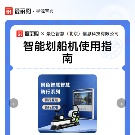
寻源宝典
‹
›