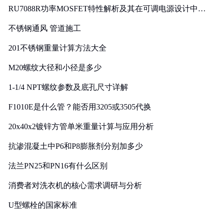
RU7088R功率MOSFET特性解析及其在可调电源设计中的
实践
不锈钢通风 管道施工
201不锈钢重量计算方法大全
M20螺纹大径和小径是多少
1-1/4 NPT螺纹参数及底孔尺寸详解
F1010E是什么管？能否用3205或3505代换
20x40x2镀锌方管单米重量计算与应用分析
抗渗混凝土中P6和P8膨胀剂分别加多少
法兰PN25和PN16有什么区别
消费者对洗衣机的核心需求调研与分析
U型螺栓的国家标准