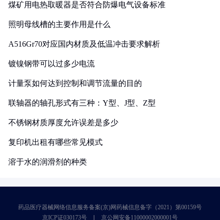
煤矿用电热取暖器是否符合防爆电气设备标准
照明母线槽的主要作用是什么
A516Gr70对应国内材质及低温冲击要求解析
镀镍钢带可以过多少电流
计量泵如何达到控制和调节流量的目的
联轴器的轴孔形式有三种：Y型、J型、Z型
不锈钢材质厚度允许误差是多少
复印机出租有哪些常见模式
溶于水的润滑剂的种类
药品医疗器械网络信息服务备案(京)网药械信息备字（2021）第00159号
京ICP证030173号
京公网安备11000002000001号