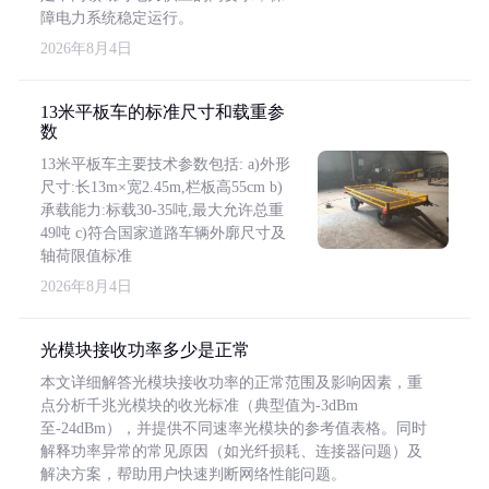
障电力系统稳定运行。
2026年8月4日
13米平板车的标准尺寸和载重参
数
13米平板车主要技术参数包括: a)外形
尺寸:长13m×宽2.45m,栏板高55cm b)
承载能力:标载30-35吨,最大允许总重
49吨 c)符合国家道路车辆外廓尺寸及
轴荷限值标准
2026年8月4日
光模块接收功率多少是正常
本文详细解答光模块接收功率的正常范围及影响因素，重
点分析千兆光模块的收光标准（典型值为-3dBm
至-24dBm），并提供不同速率光模块的参考值表格。同时
解释功率异常的常见原因（如光纤损耗、连接器问题）及
解决方案，帮助用户快速判断网络性能问题。