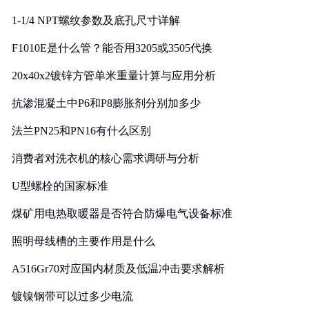
1-1/4 NPT螺纹参数及底孔尺寸详解
F1010E是什么管？能否用3205或3505代换
20x40x2镀锌方管单米重量计算与应用分析
抗渗混凝土中P6和P8膨胀剂分别加多少
法兰PN25和PN16有什么区别
消费者对洗衣机的核心需求调研与分析
U型螺栓的国家标准
煤矿用电热取暖器是否符合防爆电气设备标准
照明母线槽的主要作用是什么
A516Gr70对应国内材质及低温冲击要求解析
镀镍钢带可以过多少电流