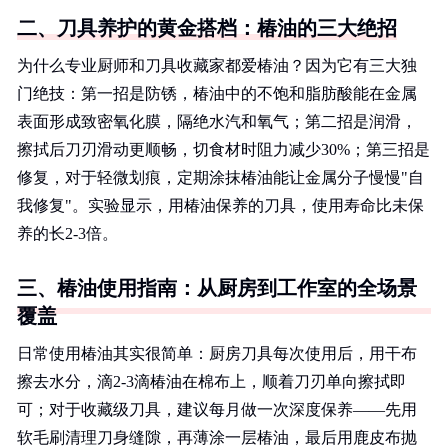
二、刀具养护的黄金搭档：椿油的三大绝招
为什么专业厨师和刀具收藏家都爱椿油？因为它有三大独
门绝技：第一招是防锈，椿油中的不饱和脂肪酸能在金属
表面形成致密氧化膜，隔绝水汽和氧气；第二招是润滑，
擦拭后刀刃滑动更顺畅，切食材时阻力减少30%；第三招是
修复，对于轻微划痕，定期涂抹椿油能让金属分子慢慢"自
我修复"。实验显示，用椿油保养的刀具，使用寿命比未保
养的长2-3倍。
三、椿油使用指南：从厨房到工作室的全场景
覆盖
日常使用椿油其实很简单：厨房刀具每次使用后，用干布
擦去水分，滴2-3滴椿油在棉布上，顺着刀刃单向擦拭即
可；对于收藏级刀具，建议每月做一次深度保养——先用
软毛刷清理刀身缝隙，再薄涂一层椿油，最后用鹿皮布抛