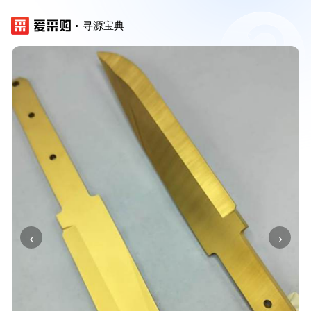
寻源宝典
‹
›