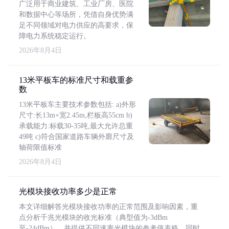
广泛用于商业建筑、工业厂房、医院
和数据中心等场所，凭借自身优势满
足不同领域对电力供应的高要求，保
障电力系统稳定运行。
2026年8月4日
13米平板车的标准尺寸和载重参
数
13米平板车主要技术参数包括: a)外形
尺寸:长13m×宽2.45m,栏板高55cm b)
承载能力:标载30-35吨,最大允许总重
49吨 c)符合国家道路车辆外廓尺寸及
轴荷限值标准
2026年8月4日
光模块接收功率多少是正常
本文详细解答光模块接收功率的正常范围及影响因素，重
点分析千兆光模块的收光标准（典型值为-3dBm
至-24dBm），并提供不同速率光模块的参考值表格。同时