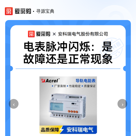
寻源宝典
‹
›