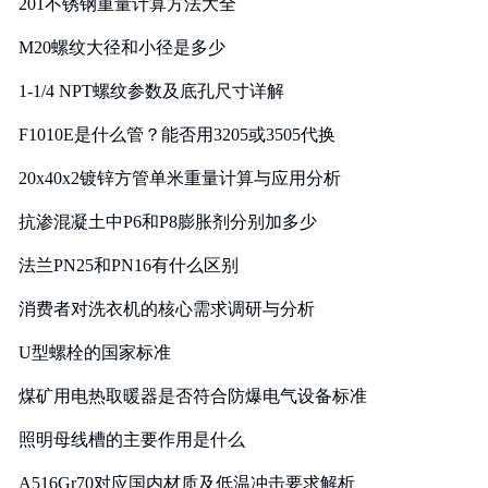
201不锈钢重量计算方法大全
M20螺纹大径和小径是多少
1-1/4 NPT螺纹参数及底孔尺寸详解
F1010E是什么管？能否用3205或3505代换
20x40x2镀锌方管单米重量计算与应用分析
抗渗混凝土中P6和P8膨胀剂分别加多少
法兰PN25和PN16有什么区别
消费者对洗衣机的核心需求调研与分析
U型螺栓的国家标准
煤矿用电热取暖器是否符合防爆电气设备标准
照明母线槽的主要作用是什么
A516Gr70对应国内材质及低温冲击要求解析