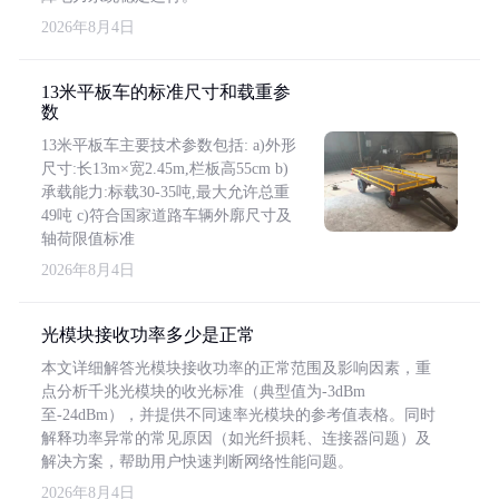
2026年8月4日
13米平板车的标准尺寸和载重参
数
13米平板车主要技术参数包括: a)外形
尺寸:长13m×宽2.45m,栏板高55cm b)
承载能力:标载30-35吨,最大允许总重
49吨 c)符合国家道路车辆外廓尺寸及
轴荷限值标准
2026年8月4日
光模块接收功率多少是正常
本文详细解答光模块接收功率的正常范围及影响因素，重
点分析千兆光模块的收光标准（典型值为-3dBm
至-24dBm），并提供不同速率光模块的参考值表格。同时
解释功率异常的常见原因（如光纤损耗、连接器问题）及
解决方案，帮助用户快速判断网络性能问题。
2026年8月4日