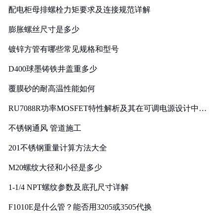
配电柜母排螺栓力矩要求及连接规范详解
膨胀螺丝尺寸是多少
镀锌方管有哪些常见规格和型号
D400球墨铸铁井盖重多少
覆膜砂的耐高温性能如何
RU7088R功率MOSFET特性解析及其在可调电源设计中的
实践
不锈钢通风 管道施工
201不锈钢重量计算方法大全
M20螺纹大径和小径是多少
1-1/4 NPT螺纹参数及底孔尺寸详解
F1010E是什么管？能否用3205或3505代换