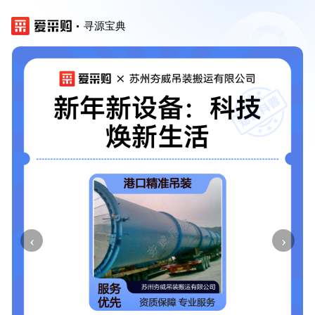
寻源宝典
‹
›