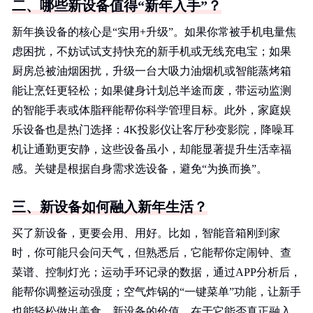
二、哪些新设备值得“新年入手”？
新年换设备的核心是“实用+升级”。如果你常被手机电量焦
虑困扰，不妨试试支持快充的新手机或无线充电宝；如果
厨房总被油烟困扰，升级一台大吸力油烟机或智能蒸烤箱
能让烹饪更轻松；如果健身计划总半途而废，带运动监测
的智能手表或体脂秤能帮你科学管理目标。此外，家庭娱
乐设备也是热门选择：4K投影仪让客厅秒变影院，降噪耳
机让通勤更安静，这些设备虽小，却能显著提升生活幸福
感。关键是根据自身需求选设备，避免“为换而换”。
三、新设备如何融入新年生活？
买了新设备，更要会用、用好。比如，智能音箱刚到家
时，你可能只会问天气，但熟悉后，它能帮你定闹钟、查
菜谱、控制灯光；运动手环记录的数据，通过APP分析后，
能帮你调整运动强度；空气炸锅的“一键菜单”功能，让新手
也能轻松做出美食。新设备的价值，在于它能否真正融入