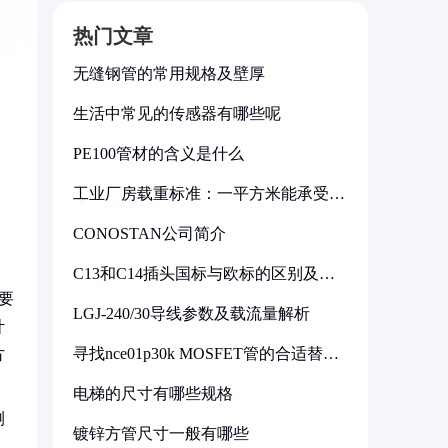
热门文章
无缝钢管的常用规格及壁厚
生活中常见的传感器有哪些呢
PE100管材的含义是什么
工业厂房载重标准：一平方米能承受多
少公斤
CONOSTAN公司简介
C13和C14插头国标与欧标的区别及其
标准解析
要
LGJ-240/30导线参数及载流量解析
计
寻找nce01p30k MOSFET管的合适替代
方
型号
电梯的尺寸有哪些规格
测
镀锌方管尺寸一般有哪些