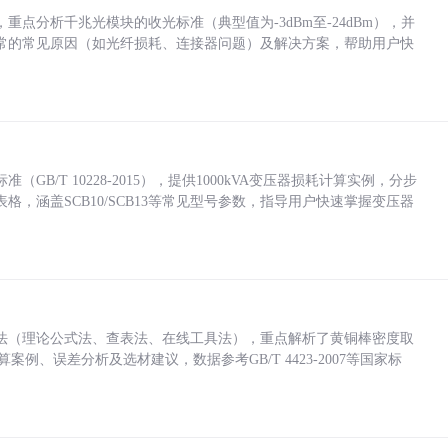
点分析千兆光模块的收光标准（典型值为-3dBm至-24dBm），并
常的常见原因（如光纤损耗、连接器问题）及解决方案，帮助用户快
/T 10228-2015），提供1000kVA变压器损耗计算实例，分步
，涵盖SCB10/SCB13等常见型号参数，指导用户快速掌握变压器
法（理论公式法、查表法、在线工具法），重点解析了黄铜棒密度取
计算案例、误差分析及选材建议，数据参考GB/T 4423-2007等国家标