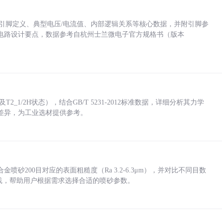
括各引脚定义、典型电压/电流值、内部逻辑关系等核心数据，并附引脚参
电路设计要点，数据参考自杭州士兰微电子官方规格书（版本
_1/2H状态），结合GB/T 5231-2012标准数据，详细分析其力学
差异，为工业选材提供参考。
砂200目对应的表面粗糙度（Ra 3.2-6.3μm），并对比不同目数
业实践，帮助用户根据需求选择合适的喷砂参数。