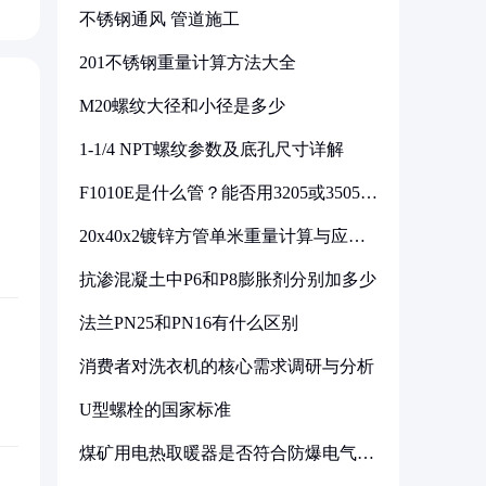
不锈钢通风 管道施工
201不锈钢重量计算方法大全
M20螺纹大径和小径是多少
1-1/4 NPT螺纹参数及底孔尺寸详解
F1010E是什么管？能否用3205或3505代
换
20x40x2镀锌方管单米重量计算与应用
分析
抗渗混凝土中P6和P8膨胀剂分别加多少
法兰PN25和PN16有什么区别
消费者对洗衣机的核心需求调研与分析
U型螺栓的国家标准
煤矿用电热取暖器是否符合防爆电气设
备标准