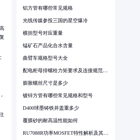
铝方管有哪些常见规格
光线传媒参投三国的星空爆冷
高
横担型号对应重量
复
锰矿石产品化合水含量
让
曲臂车规格型号大全
配电柜母排螺栓力矩要求及连接规范详
解
膨胀螺丝尺寸是多少
，
镀锌方管有哪些常见规格和型号
D400球墨铸铁井盖重多少
注
覆膜砂的耐高温性能如何
RU7088R功率MOSFET特性解析及其在
可调电源设计中的实践