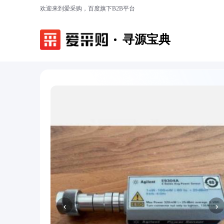
欢迎来到爱采购，百度旗下B2B平台
寻源宝典
‹
›