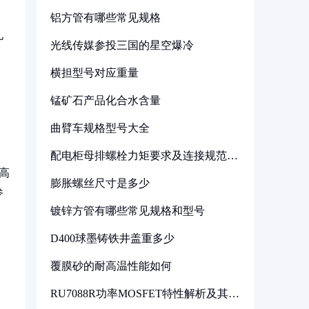
铝方管有哪些常见规格
孔
光线传媒参投三国的星空爆冷
横担型号对应重量
锰矿石产品化合水含量
曲臂车规格型号大全
配电柜母排螺栓力矩要求及连接规范详
解
高
膨胀螺丝尺寸是多少
参
镀锌方管有哪些常见规格和型号
D400球墨铸铁井盖重多少
覆膜砂的耐高温性能如何
RU7088R功率MOSFET特性解析及其在
可调电源设计中的实践