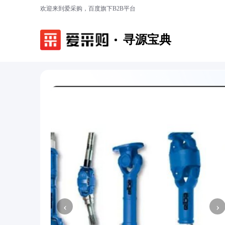
欢迎来到爱采购，百度旗下B2B平台
寻源宝典
‹
›