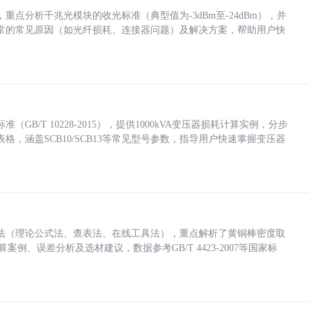
点分析千兆光模块的收光标准（典型值为-3dBm至-24dBm），并
常的常见原因（如光纤损耗、连接器问题）及解决方案，帮助用户快
/T 10228-2015），提供1000kVA变压器损耗计算实例，分步
，涵盖SCB10/SCB13等常见型号参数，指导用户快速掌握变压器
法（理论公式法、查表法、在线工具法），重点解析了黄铜棒密度取
计算案例、误差分析及选材建议，数据参考GB/T 4423-2007等国家标