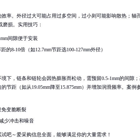
动效率。外径过大可能占用过多空间，过小则可能影响散热；轴
或磨损。实用技巧：
.2mm间隙便于安装
-10倍（如12.7mm节距选100-127mm外径）
下，链条和链轮会因热膨胀而松动，需预留0.5-1mm的间隙；
距（如从19.05mm降至15.875mm）并增加润滑频率。案例
避免变脆断裂
，减少冲击和噪音
试试吧～爱采购信息全面，能够满足你的大量需求！