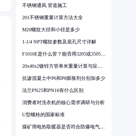
不锈钢通风 管道施工
201不锈钢重量计算方法大全
M20螺纹大径和小径是多少
1-1/4 NPT螺纹参数及底孔尺寸详解
F1010E是什么管？能否用3205或3505代
换
20x40x2镀锌方管单米重量计算与应用
分析
抗渗混凝土中P6和P8膨胀剂分别加多少
法兰PN25和PN16有什么区别
消费者对洗衣机的核心需求调研与分析
U型螺栓的国家标准
煤矿用电热取暖器是否符合防爆电气设
备标准