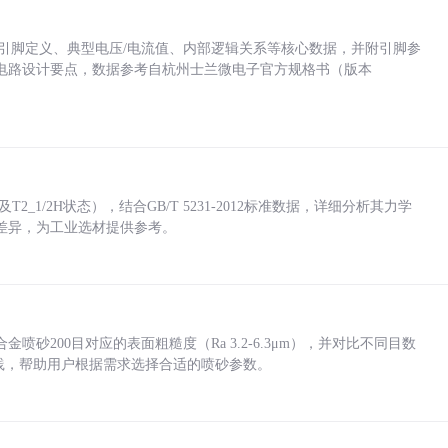
括各引脚定义、典型电压/电流值、内部逻辑关系等核心数据，并附引脚参
电路设计要点，数据参考自杭州士兰微电子官方规格书（版本
_1/2H状态），结合GB/T 5231-2012标准数据，详细分析其力学
差异，为工业选材提供参考。
砂200目对应的表面粗糙度（Ra 3.2-6.3μm），并对比不同目数
业实践，帮助用户根据需求选择合适的喷砂参数。