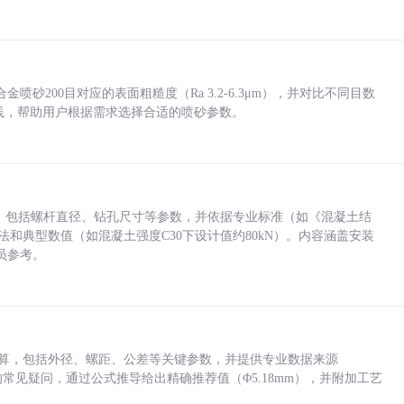
砂200目对应的表面粗糙度（Ra 3.2-6.3μm），并对比不同目数
业实践，帮助用户根据需求选择合适的喷砂参数。
力，包括螺杆直径、钻孔尺寸等参数，并依据专业标准（如《混凝土结
方法和典型数值（如混凝土强度C30下设计值约80kN）。内容涵盖安装
员参考。
底孔计算，包括外径、螺距、公差等关键参数，并提供专业数据来源
孔尺寸的常见疑问，通过公式推导给出精确推荐值（Φ5.18mm），并附加工艺