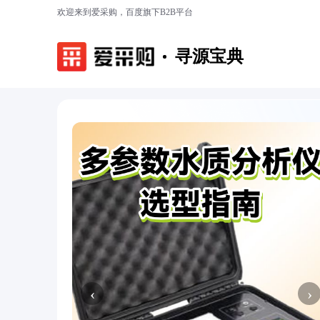
欢迎来到爱采购，百度旗下B2B平台
寻源宝典
‹
›