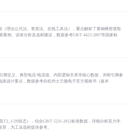
法（理论公式法、查表法、在线工具法），重点解析了黄铜棒密度取
计算案例、误差分析及选材建议，数据参考GB/T 4423-2007等国家标
括各引脚定义、典型电压/电流值、内部逻辑关系等核心数据，并附引脚参
电路设计要点，数据参考自杭州士兰微电子官方规格书（版本
_1/2H状态），结合GB/T 5231-2012标准数据，详细分析其力学
差异，为工业选材提供参考。