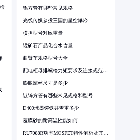
际检
铝方管有哪些常见规格
光线传媒参投三国的星空爆冷
横担型号对应重量
锰矿石产品化合水含量
曲臂车规格型号大全
净
配电柜母排螺栓力矩要求及连接规范详
解
膨胀螺丝尺寸是多少
线
镀锌方管有哪些常见规格和型号
D400球墨铸铁井盖重多少
覆膜砂的耐高温性能如何
RU7088R功率MOSFET特性解析及其在
可调电源设计中的实践