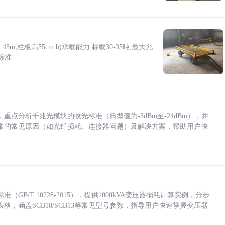
5m,栏板高55cm b)承载能力:标载30-35吨,最大允
标准
点分析千兆光模块的收光标准（典型值为-3dBm至-24dBm），并
常的常见原因（如光纤损耗、连接器问题）及解决方案，帮助用户快
/T 10228-2015），提供1000kVA变压器损耗计算实例，分步
，涵盖SCB10/SCB13等常见型号参数，指导用户快速掌握变压器