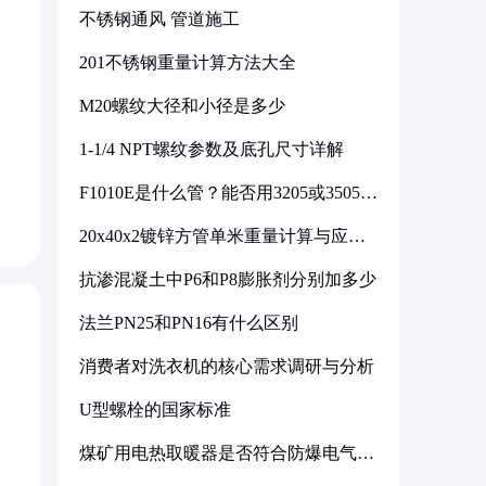
不锈钢通风 管道施工
201不锈钢重量计算方法大全
M20螺纹大径和小径是多少
1-1/4 NPT螺纹参数及底孔尺寸详解
F1010E是什么管？能否用3205或3505代
换
20x40x2镀锌方管单米重量计算与应用
分析
抗渗混凝土中P6和P8膨胀剂分别加多少
法兰PN25和PN16有什么区别
消费者对洗衣机的核心需求调研与分析
U型螺栓的国家标准
煤矿用电热取暖器是否符合防爆电气设
备标准