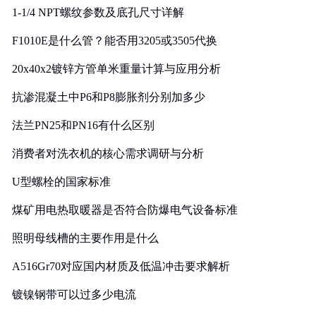
1-1/4 NPT螺纹参数及底孔尺寸详解
F1010E是什么管？能否用3205或3505代换
20x40x2镀锌方管单米重量计算与应用分析
抗渗混凝土中P6和P8膨胀剂分别加多少
法兰PN25和PN16有什么区别
消费者对洗衣机的核心需求调研与分析
U型螺栓的国家标准
煤矿用电热取暖器是否符合防爆电气设备标准
照明母线槽的主要作用是什么
A516Gr70对应国内材质及低温冲击要求解析
镀镍钢带可以过多少电流