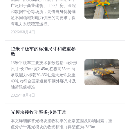
广泛用于商业建筑、工业厂房、医院
和数据中心等场所，凭借自身优势满
足不同领域对电力供应的高要求，保
障电力系统稳定运行。
2026年8月4日
13米平板车的标准尺寸和载重参
数
13米平板车主要技术参数包括: a)外形
尺寸:长13m×宽2.45m,栏板高55cm b)
承载能力:标载30-35吨,最大允许总重
49吨 c)符合国家道路车辆外廓尺寸及
轴荷限值标准
2026年8月4日
光模块接收功率多少是正常
本文详细解答光模块接收功率的正常范围及影响因素，重
点分析千兆光模块的收光标准（典型值为-3dBm