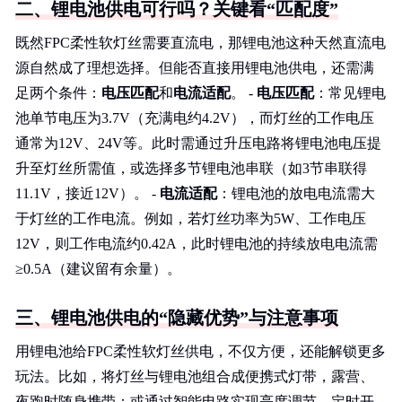
二、锂电池供电可行吗？关键看“匹配度”
既然FPC柔性软灯丝需要直流电，那锂电池这种天然直流电
源自然成了理想选择。但能否直接用锂电池供电，还需满
足两个条件：
电压匹配
和
电流适配
。 -
电压匹配
：常见锂电
池单节电压为3.7V（充满电约4.2V），而灯丝的工作电压
通常为12V、24V等。此时需通过升压电路将锂电池电压提
升至灯丝所需值，或选择多节锂电池串联（如3节串联得
11.1V，接近12V）。 -
电流适配
：锂电池的放电电流需大
于灯丝的工作电流。例如，若灯丝功率为5W、工作电压
12V，则工作电流约0.42A，此时锂电池的持续放电电流需
≥0.5A（建议留有余量）。
三、锂电池供电的“隐藏优势”与注意事项
用锂电池给FPC柔性软灯丝供电，不仅方便，还能解锁更多
玩法。比如，将灯丝与锂电池组合成便携式灯带，露营、
夜跑时随身携带；或通过智能电路实现亮度调节、定时开