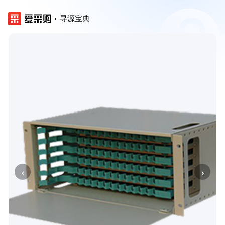
寻源宝典
‹
›