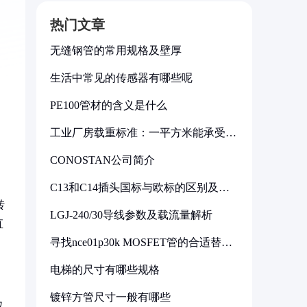
热门文章
无缝钢管的常用规格及壁厚
生活中常见的传感器有哪些呢
PE100管材的含义是什么
工业厂房载重标准：一平方米能承受多
少公斤
CONOSTAN公司简介
C13和C14插头国标与欧标的区别及其
标准解析
转
LGJ-240/30导线参数及载流量解析
直
寻找nce01p30k MOSFET管的合适替代
型号
电梯的尺寸有哪些规格
镀锌方管尺寸一般有哪些
仅