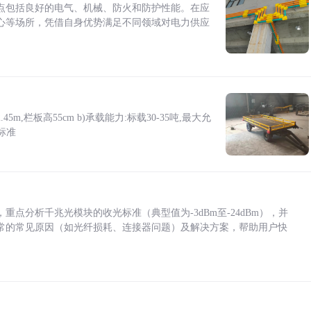
点包括良好的电气、机械、防火和防护性能。在应
心等场所，凭借自身优势满足不同领域对电力供应
5m,栏板高55cm b)承载能力:标载30-35吨,最大允
标准
点分析千兆光模块的收光标准（典型值为-3dBm至-24dBm），并
常的常见原因（如光纤损耗、连接器问题）及解决方案，帮助用户快