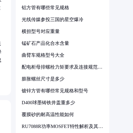
铝方管有哪些常见规格
在
光线传媒参投三国的星空爆冷
横担型号对应重量
锰矿石产品化合水含量
统
降
曲臂车规格型号大全
成
配电柜母排螺栓力矩要求及连接规范详
解
膨胀螺丝尺寸是多少
镀锌方管有哪些常见规格和型号
D400球墨铸铁井盖重多少
覆膜砂的耐高温性能如何
RU7088R功率MOSFET特性解析及其在
可调电源设计中的实践