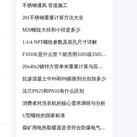
不锈钢通风 管道施工
201不锈钢重量计算方法大全
M20螺纹大径和小径是多少
1-1/4 NPT螺纹参数及底孔尺寸详解
F1010E是什么管？能否用3205或3505代
换
20x40x2镀锌方管单米重量计算与应用
分析
抗渗混凝土中P6和P8膨胀剂分别加多少
法兰PN25和PN16有什么区别
消费者对洗衣机的核心需求调研与分析
U型螺栓的国家标准
煤矿用电热取暖器是否符合防爆电气设
备标准