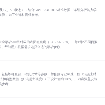
_1/2H状态），结合GB/T 5231-2012标准数据，详细分析其力学
差异，为工业选材提供参考。
砂200目对应的表面粗糙度（Ra 3.2-6.3μm），并对比不同目数
业实践，帮助用户根据需求选择合适的喷砂参数。
力，包括螺杆直径、钻孔尺寸等参数，并依据专业标准（如《混凝土结
方法和典型数值（如混凝土强度C30下设计值约80kN）。内容涵盖安装
员参考。