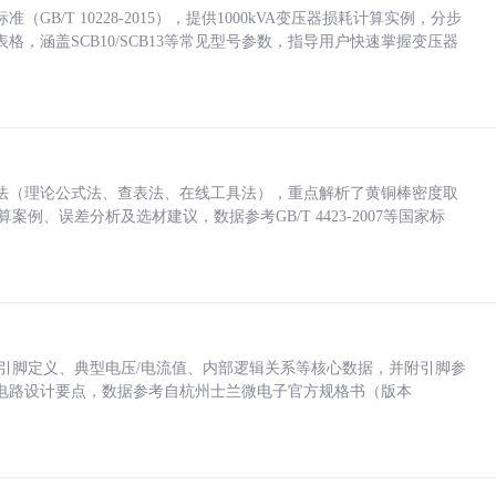
/T 10228-2015），提供1000kVA变压器损耗计算实例，分步
，涵盖SCB10/SCB13等常见型号参数，指导用户快速掌握变压器
法（理论公式法、查表法、在线工具法），重点解析了黄铜棒密度取
计算案例、误差分析及选材建议，数据参考GB/T 4423-2007等国家标
括各引脚定义、典型电压/电流值、内部逻辑关系等核心数据，并附引脚参
电路设计要点，数据参考自杭州士兰微电子官方规格书（版本