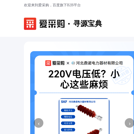
欢迎来到爱采购，百度旗下B2B平台
寻源宝典
‹
›