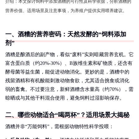
介绍：
本文探讨饲料中添加酒糟的可行性及科学依据，分析酒糟的
营养价值、适用场景及注意事项，为养殖户提供实用喂养建议。
一、酒糟的营养密码：天然发酵的“饲料添加
剂”
酒糟是酿酒后的副产物，看似“废料”实则暗藏营养玄机。它
富含蛋白质（约20%-30%）、B族维生素和矿物质，还含有
酵母菌等益生菌，能促进动物消化。更妙的是，酒糟中的
残留酒精和有机酸能刺激动物食欲，尤其适合挑食或消化
弱的畜禽。不过要注意，新鲜酒糟含水量高（约70%），需
晾晒或与其他干料混合使用，避免饲料过湿影响保存。
二、哪些动物适合“喝两杯”？适用场景大揭秘
酒糟并非“万能饲料”，需根据动物特性科学投喂：