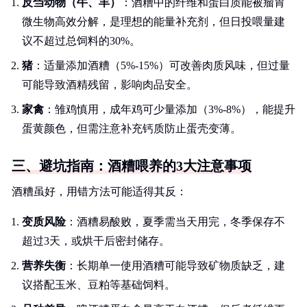
反刍动物（牛、羊）
：酒糟中的纤维和蛋白质能被瘤胃
微生物高效分解，是理想的能量补充剂，但日投喂量建
议不超过总饲料的30%。
猪
：适量添加酒糟（5%-15%）可改善肉质风味，但过量
可能导致酒精残留，影响肉品安全。
家禽
：雏鸡慎用，成年鸡可少量添加（3%-8%），能提升
蛋黄颜色，但需注意补充钙质防止蛋壳变薄。
三、避坑指南：酒糟喂养的3大注意事项
酒糟虽好，用错方法可能适得其反：
变质风险
：酒糟易酸败，夏季需当天用完，冬季保存不
超过3天，或烘干后密封储存。
营养失衡
：长期单一使用酒糟可能导致矿物质缺乏，建
议搭配玉米、豆粕等基础饲料。