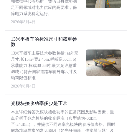
和数据中心等场所，凭借自身优势满
足不同领域对电力供应的高要求，保
障电力系统稳定运行。
2026年8月4日
13米平板车的标准尺寸和载重参
数
13米平板车主要技术参数包括: a)外形
尺寸:长13m×宽2.45m,栏板高55cm b)
承载能力:标载30-35吨,最大允许总重
49吨 c)符合国家道路车辆外廓尺寸及
轴荷限值标准
2026年8月4日
光模块接收功率多少是正常
本文详细解答光模块接收功率的正常范围及影响因素，重
点分析千兆光模块的收光标准（典型值为-3dBm
至-24dBm），并提供不同速率光模块的参考值表格。同时
解释功率异常的常见原因（如光纤损耗、连接器问题）及