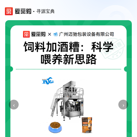
寻源宝典
‹
›